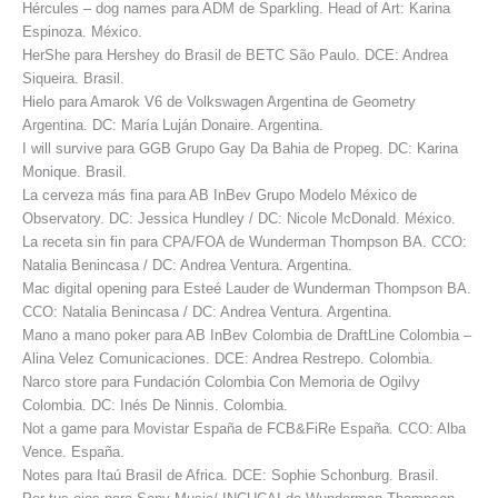
Hércules – dog names para ADM de Sparkling. Head of Art: Karina
Espinoza. México.
HerShe para Hershey do Brasil de BETC São Paulo. DCE: Andrea
Siqueira. Brasil.
Hielo para Amarok V6 de Volkswagen Argentina de Geometry
Argentina. DC: María Luján Donaire. Argentina.
I will survive para GGB Grupo Gay Da Bahia de Propeg. DC: Karina
Monique. Brasil.
La cerveza más fina para AB InBev Grupo Modelo México de
Observatory. DC: Jessica Hundley / DC: Nicole McDonald. México.
La receta sin fin para CPA/FOA de Wunderman Thompson BA. CCO:
Natalia Benincasa / DC: Andrea Ventura. Argentina.
Mac digital opening para Esteé Lauder de Wunderman Thompson BA.
CCO: Natalia Benincasa / DC: Andrea Ventura. Argentina.
Mano a mano poker para AB InBev Colombia de DraftLine Colombia –
Alina Velez Comunicaciones. DCE: Andrea Restrepo. Colombia.
Narco store para Fundación Colombia Con Memoria de Ogilvy
Colombia. DC: Inés De Ninnis. Colombia.
Not a game para Movistar España de FCB&FiRe España. CCO: Alba
Vence. España.
Notes para Itaú Brasil de Africa. DCE: Sophie Schonburg. Brasil.