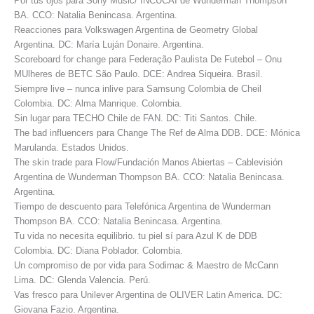
Por tus ojos para Sony Music/ INCUCAI de Wunderman Thompson
BA. CCO: Natalia Benincasa. Argentina.
Reacciones para Volkswagen Argentina de Geometry Global
Argentina. DC: María Luján Donaire. Argentina.
Scoreboard for change para Federação Paulista De Futebol – Onu
MUlheres de BETC São Paulo. DCE: Andrea Siqueira. Brasil.
Siempre live – nunca inlive para Samsung Colombia de Cheil
Colombia. DC: Alma Manrique. Colombia.
Sin lugar para TECHO Chile de FAN. DC: Titi Santos. Chile.
The bad influencers para Change The Ref de Alma DDB. DCE: Mónica
Marulanda. Estados Unidos.
The skin trade para Flow/Fundación Manos Abiertas – Cablevisión
Argentina de Wunderman Thompson BA. CCO: Natalia Benincasa.
Argentina.
Tiempo de descuento para Telefónica Argentina de Wunderman
Thompson BA. CCO: Natalia Benincasa. Argentina.
Tu vida no necesita equilibrio. tu piel sí para Azul K de DDB
Colombia. DC: Diana Poblador. Colombia.
Un compromiso de por vida para Sodimac & Maestro de McCann
Lima. DC: Glenda Valencia. Perú.
Vas fresco para Unilever Argentina de OLIVER Latin America. DC:
Giovana Fazio. Argentina.