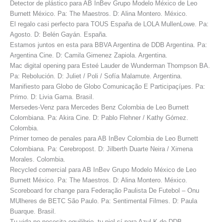
Detector de plástico para AB InBev Grupo Modelo México de Leo
Burnett México. Pa: The Maestros. D: Alina Montero. México.
El regalo casi perfecto para TOUS España de LOLA MullenLowe. Pa:
Agosto. D: Belén Gayán. España.
Estamos juntos en esta para BBVA Argentina de DDB Argentina. Pa:
Argentina Cine. D: Camila Gimenez Zapiola. Argentina.
Mac digital opening para Esteé Lauder de Wunderman Thompson BA.
Pa: Rebolución. D: Juliet / Poli / Sofía Malamute. Argentina.
Manifiesto para Globo de Globo Comunicação E Participaçíµes. Pa:
Primo. D: Livia Gama. Brasil.
Mersedes-Venz para Mercedes Benz Colombia de Leo Burnett
Colombiana. Pa: Akira Cine. D: Pablo Flehner / Kathy Gómez.
Colombia.
Primer torneo de penales para AB InBev Colombia de Leo Burnett
Colombiana. Pa: Cerebropost. D: Jilberth Duarte Neira / Ximena
Morales. Colombia.
Recycled comercial para AB InBev Grupo Modelo México de Leo
Burnett México. Pa: The Maestros. D: Alina Montero. México.
Scoreboard for change para Federação Paulista De Futebol – Onu
MUlheres de BETC São Paulo. Pa: Sentimental Filmes. D: Paula
Buarque. Brasil.
Tu vida no necesita equilibrio. tu piel sí para Azul K de DDB