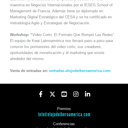
maestría en Negocios Internacionales por el IESEG School of
Management de Francia. Además tiene un diplomado en
Marketing Digital Estratégico del CESA y se ha certificado en
metodología Agile y Estrategias de Negociación.
Workshop: “
Video Corto: El Formato Que Rompió Las Redes”.
El equipo de Kwai Latinoamérica nos llevará paso a paso para
conocer los pormenores del video corto, sus creadores,
oportunidades de monetización y el marketing que existe
alrededor del mismo.
Venta de entradas en:
entradas.elojodeiberoamerica.com
Premios
info@elojodeiberoamerica.com
Conferencias