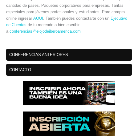
cantidad de pases. Paquetes corporativos para empresas. Tarifas
especiales para jóvenes profesionales y estudiantes. Para compra
online ingresar
AQUÍ
. También puedes contactarte con un
Ejecutivo
de Cuentas
de tu mercado o bien escribir
a
conferencias@elojodeiberoamerica.com
CONFERENCIAS ANTERIORES
CONTACTO