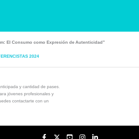
am: El Consumo como Expresión de Autenticidad”
ERENCISTAS 2024
nticipada y cantidad de pases.
ara jóvenes profesionales y
uedes contactarte con un