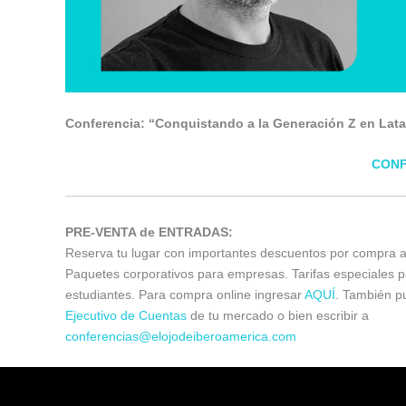
Conferencia: “Conquistando a la Generación Z en Lat
CONF
PRE-VENTA de ENTRADAS:
Reserva tu lugar con importantes descuentos por compra a
Paquetes corporativos para empresas. Tarifas especiales p
estudiantes. Para compra online ingresar
AQUÍ
. También p
Ejecutivo de Cuentas
de tu mercado o bien escribir a
conferencias@elojodeiberoamerica.com