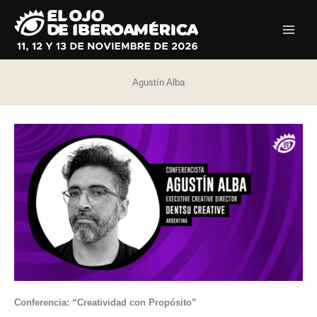
Ir
al
contenido
Agustín Alba
Conferencia: “Creatividad con Propósito”