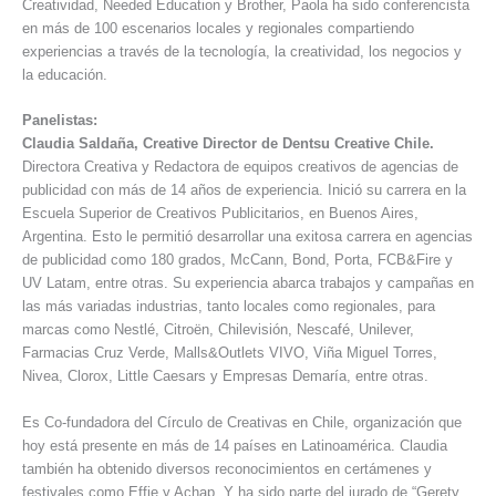
Creatividad, Needed Education y Brother, Paola ha sido conferencista
en más de 100 escenarios locales y regionales compartiendo
experiencias a través de la tecnología, la creatividad, los negocios y
la educación.
Panelistas:
Claudia Saldaña, Creative Director de Dentsu Creative Chile.
Directora Creativa y Redactora de equipos creativos de agencias de
publicidad con más de 14 años de experiencia. Inició su carrera en la
Escuela Superior de Creativos Publicitarios, en Buenos Aires,
Argentina. Esto le permitió desarrollar una exitosa carrera en agencias
de publicidad como 180 grados, McCann, Bond, Porta, FCB&Fire y
UV Latam, entre otras. Su experiencia abarca trabajos y campañas en
las más variadas industrias, tanto locales como regionales, para
marcas como Nestlé, Citroën, Chilevisión, Nescafé, Unilever,
Farmacias Cruz Verde, Malls&Outlets VIVO, Viña Miguel Torres,
Nivea, Clorox, Little Caesars y Empresas Demaría, entre otras.
Es Co-fundadora del Círculo de Creativas en Chile, organización que
hoy está presente en más de 14 países en Latinoamérica. Claudia
también ha obtenido diversos reconocimientos en certámenes y
festivales como Effie y Achap. Y ha sido parte del jurado de “Gerety