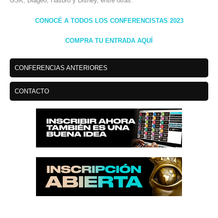
GSK, Diageo, Hasbro y Disney, entre otras.
CONOCÉ A TODOS LOS CONFERENCISTAS 2023
COMPRA TU ENTRADA AQUÍ
CONFERENCIAS ANTERIORES
CONTACTO