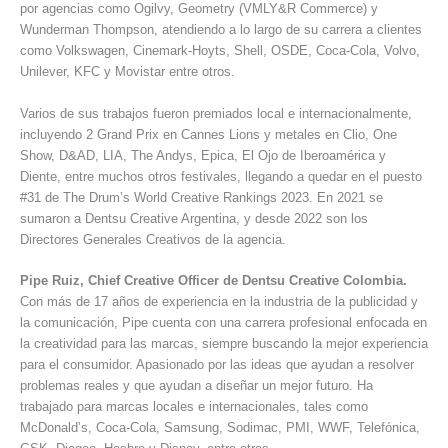
por agencias como Ogilvy, Geometry (VMLY&R Commerce) y
Wunderman Thompson, atendiendo a lo largo de su carrera a clientes
como Volkswagen, Cinemark-Hoyts, Shell, OSDE, Coca-Cola, Volvo,
Unilever, KFC y Movistar entre otros.
Varios de sus trabajos fueron premiados local e internacionalmente,
incluyendo 2 Grand Prix en Cannes Lions y metales en Clio, One
Show, D&AD, LIA, The Andys, Epica, El Ojo de Iberoamérica y
Diente, entre muchos otros festivales, llegando a quedar en el puesto
#31 de The Drum’s World Creative Rankings 2023. En 2021 se
sumaron a Dentsu Creative Argentina, y desde 2022 son los
Directores Generales Creativos de la agencia.
Pipe Ruiz, Chief Creative Officer de Dentsu Creative Colombia.
Con más de 17 años de experiencia en la industria de la publicidad y
la comunicación, Pipe cuenta con una carrera profesional enfocada en
la creatividad para las marcas, siempre buscando la mejor experiencia
para el consumidor. Apasionado por las ideas que ayudan a resolver
problemas reales y que ayudan a diseñar un mejor futuro. Ha
trabajado para marcas locales e internacionales, tales como
McDonald’s, Coca-Cola, Samsung, Sodimac, PMI, WWF, Telefónica,