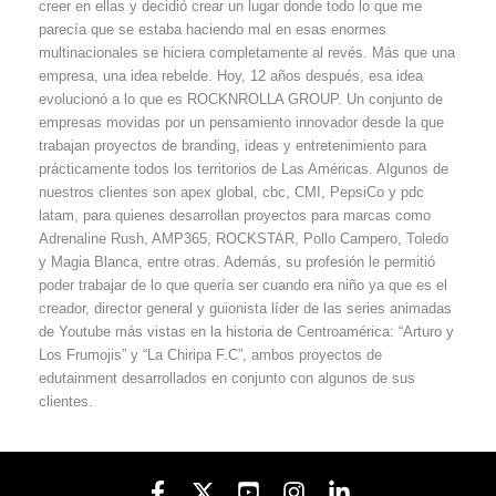
creer en ellas y decidió crear un lugar donde todo lo que me
parecía que se estaba haciendo mal en esas enormes
multinacionales se hiciera completamente al revés. Más que una
empresa, una idea rebelde. Hoy, 12 años después, esa idea
evolucionó a lo que es ROCKNROLLA GROUP. Un conjunto de
empresas movidas por un pensamiento innovador desde la que
trabajan proyectos de branding, ideas y entretenimiento para
prácticamente todos los territorios de Las Américas. Algunos de
nuestros clientes son apex global, cbc, CMI, PepsiCo y pdc
latam, para quienes desarrollan proyectos para marcas como
Adrenaline Rush, AMP365, ROCKSTAR, Pollo Campero, Toledo
y Magia Blanca, entre otras. Además, su
profesión le permitió
poder trabajar de lo que quería ser cuando era niño ya que es
el
creador, director general y guionista líder de las series animadas
de Youtube más
vistas en la historia de Centroamérica: “Arturo y
Los Frumojis” y “La Chiripa F.C”, ambos proyectos de
edutainment desarrollados en conjunto con algunos de sus
clientes.