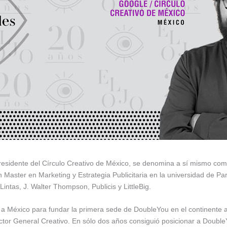
esidente del Círculo Creativo de México, se denomina a sí mismo como
un Master en Marketing y Estrategia Publicitaria en la universidad de P
ntas, J. Walter Thompson, Publicis y LittleBig.
 a México para fundar la primera sede de DoubleYou en el continente 
rector General Creativo. En sólo dos años consiguió posicionar a Doub