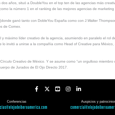
en dos años, situó a DoubleYou en el top ten de las agencias más creati
a como la número 1 en el ranking de las mejores agencias de marketing
(donde ganó tanto con DobleYou España como con J.Walter Thompson 
aps de Comex.
 máximo líder creativo de la agencia, asumiendo en paralelo el rol d
lo invitó a unirse a la compañía como Head of Creative para México, 
írculo Creativo de México. Y se asume como “un orgulloso miembro dir
Cuerpo de Jurados de El Ojo Directo 2017.
Conferencias
Auspicios y patrocinio
cias@elojodeiberoamerica.com
comercial@elojodeiberoamer