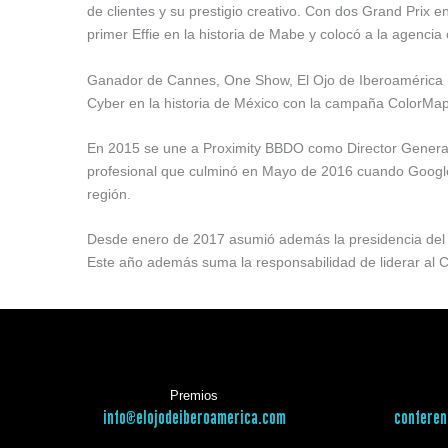
de clientes y su prestigio creativo. Con dos Grand Prix 
primer Effie en la historia de Mabe y colocó a la agenci
Ganador de Cannes, One Show, El Ojo de Iberoamérica 
Cyber en la historia de México con la campaña ColorM
En 2015 se une a Proximity BBDO como Director General y
profesional que culminó en Mayo de 2016 cuando Google 
región.
Desde enero de 2017 asumió además la presidencia del C
Este año además suma la responsabilidad de liderar al 
Premios
info@elojodeiberoamerica.com
conferen