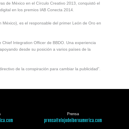
vas de México en el Círculo Creativo 2013, conquistó el
 digital en los premios IAB Conecta 2014.
México), es el responsable del primer León de Oro en
e Chief Integration Officer de BBDO. Una experiencia
apoyando desde su posición a varios países de la
ectivo de la conspiración para cambiar la publicidad”.
s
Prensa
ica.com
prensa@elojodeiberoamerica.com