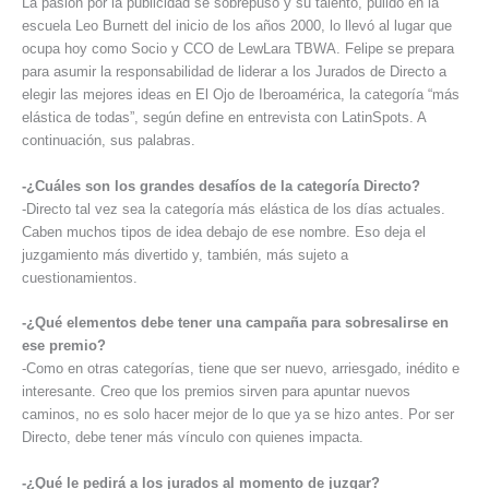
La pasión por la publicidad se sobrepuso y su talento, pulido en la
escuela Leo Burnett del inicio de los años 2000, lo llevó al lugar que
ocupa hoy como Socio y CCO de LewLara TBWA. Felipe se prepara
para asumir la responsabilidad de liderar a los Jurados de Directo a
elegir las mejores ideas en El Ojo de Iberoamérica, la categoría “más
elástica de todas”, según define en entrevista con LatinSpots. A
continuación, sus palabras.
-¿Cuáles son los grandes desafíos de la categoría Directo?
-Directo tal vez sea la categoría más elástica de los días actuales.
Caben muchos tipos de idea debajo de ese nombre. Eso deja el
juzgamiento más divertido y, también, más sujeto a
cuestionamientos.
-¿Qué elementos debe tener una campaña para sobresalirse en
ese premio?
-Como en otras categorías, tiene que ser nuevo, arriesgado, inédito e
interesante. Creo que los premios sirven para apuntar nuevos
caminos, no es solo hacer mejor de lo que ya se hizo antes. Por ser
Directo, debe tener más vínculo con quienes impacta.
-¿Qué le pedirá a los jurados al momento de juzgar?