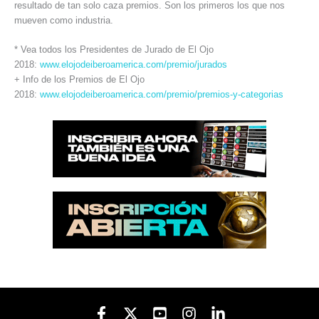
resultado de tan solo caza premios. Son los primeros los que nos
mueven como industria.
* Vea todos los Presidentes de Jurado de El Ojo
2018:
www.elojodeiberoamerica.com/premio/jurados
+ Info de los Premios de El Ojo
2018:
www.elojodeiberoamerica.com/premio/premios-y-categorias