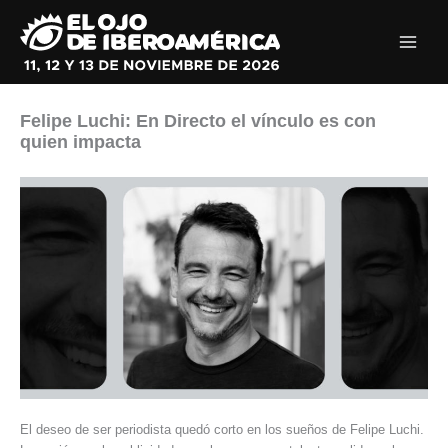
Ir
al
contenido
Felipe Luchi: En Directo el vínculo es con
quien impacta
El deseo de ser periodista quedó corto en los sueños de Felipe Luchi.