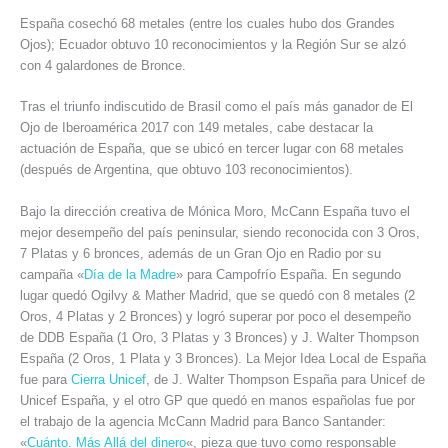
España cosechó 68 metales (entre los cuales hubo dos Grandes
Ojos); Ecuador obtuvo 10 reconocimientos y la Región Sur se alzó
con 4 galardones de Bronce.
Tras el triunfo indiscutido de Brasil como el país más ganador de El
Ojo de Iberoamérica 2017 con 149 metales, cabe destacar la
actuación de España, que se ubicó en tercer lugar con 68 metales
(después de Argentina, que obtuvo 103 reconocimientos).
Bajo la dirección creativa de Mónica Moro, McCann España tuvo el
mejor desempeño del país peninsular, siendo reconocida con 3 Oros,
7 Platas y 6 bronces, además de un Gran Ojo en Radio por su
campaña «
Día de la Madre
» para Campofrío España. En segundo
lugar quedó Ogilvy & Mather Madrid, que se quedó con 8 metales (2
Oros, 4 Platas y 2 Bronces) y logró superar por poco el desempeño
de DDB España (1 Oro, 3 Platas y 3 Bronces) y J. Walter Thompson
España (2 Oros, 1 Plata y 3 Bronces). La Mejor Idea Local de España
fue para
Cierra Unicef
, de J. Walter Thompson España para Unicef de
Unicef España, y el otro GP que quedó en manos españolas fue por
el trabajo de la agencia McCann Madrid para Banco Santander:
«
Cuánto. Más Allá del dinero
«, pieza que tuvo como responsable