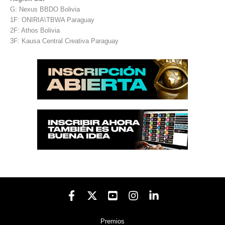
G: Nexus BBDO Bolivia
1F: ONIRIA\TBWA Paraguay
2F: Athos Bolivia
3F: Kausa Central Creativa Paraguay
Premios