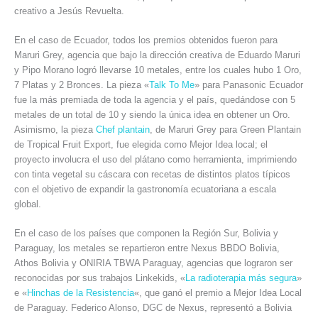
creativo a Jesús Revuelta.
En el caso de Ecuador, todos los premios obtenidos fueron para
Maruri Grey, agencia que bajo la dirección creativa de Eduardo Maruri
y Pipo Morano logró llevarse 10 metales, entre los cuales hubo 1 Oro,
7 Platas y 2 Bronces. La pieza «
Talk To Me
» para Panasonic Ecuador
fue la más premiada de toda la agencia y el país, quedándose con 5
metales de un total de 10 y siendo la única idea en obtener un Oro.
Asimismo, la pieza
Chef plantain
, de Maruri Grey para Green Plantain
de Tropical Fruit Export, fue elegida como Mejor Idea local; el
proyecto involucra el uso del plátano como herramienta, imprimiendo
con tinta vegetal su cáscara con recetas de distintos platos típicos
con el objetivo de expandir la gastronomía ecuatoriana a escala
global.
En el caso de los países que componen la Región Sur, Bolivia y
Paraguay, los metales se repartieron entre Nexus BBDO Bolivia,
Athos Bolivia y ONIRIA TBWA Paraguay, agencias que lograron ser
reconocidas por sus trabajos Linkekids, «
La radioterapia más segura
»
e «
Hinchas de la Resistencia
«, que ganó el premio a Mejor Idea Local
de Paraguay. Federico Alonso, DGC de Nexus, representó a Bolivia