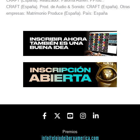
CRAFT (España). Realizador: Paloma Adrien. PProd.:
CRAFT (España). Prod. de Audio & Sonido: CRAFT (España). Otras
empresas: Matrimonio Produce (España). País: España
Premios
info@elojodeiberoamerica.com