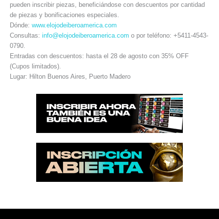
pueden inscribir piezas, beneficiándose con descuentos por cantidad
de piezas y bonificaciones especiales.
Dónde:
www.elojodeiberoamerica.com
Consultas:
info@elojodeiberoamerica.com
o por teléfono: +5411-4543-
0790.
Entradas con descuentos: hasta el 28 de agosto con 35% OFF
(Cupos limitados).
Lugar: Hilton Buenos Aires, Puerto Madero