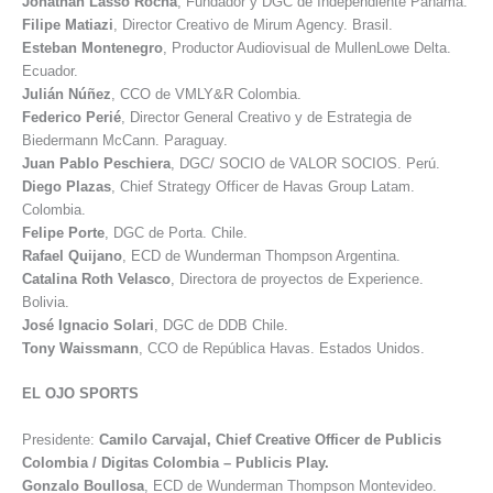
Jonathan
Lasso Rocha
, Fundador y DGC de Independiente Panamá.
Filipe
Matiazi
, Director Creativo de Mirum Agency. Brasil.
Esteban
Montenegro
, Productor Audiovisual de MullenLowe Delta.
Ecuador.
Julián
Núñez
, CCO de VMLY&R Colombia.
Federico
Perié
, Director General Creativo y de Estrategia de
Biedermann McCann. Paraguay.
Juan Pablo
Peschiera
, DGC/ SOCIO de VALOR SOCIOS. Perú.
Diego
Plazas
, Chief Strategy Officer de Havas Group Latam.
Colombia.
Felipe
Porte
, DGC de Porta. Chile.
Rafael
Quijano
, ECD de Wunderman Thompson Argentina.
Catalina
Roth Velasco
, Directora de proyectos de Experience.
Bolivia.
José Ignacio
Solari
, DGC de DDB Chile.
Tony
Waissmann
, CCO de República Havas. Estados Unidos.
EL OJO SPORTS
Presidente:
Camilo Carvajal, Chief Creative Officer de Publicis
Colombia / Digitas Colombia – Publicis Play.
Gonzalo
Boullosa
, ECD de Wunderman Thompson Montevideo.