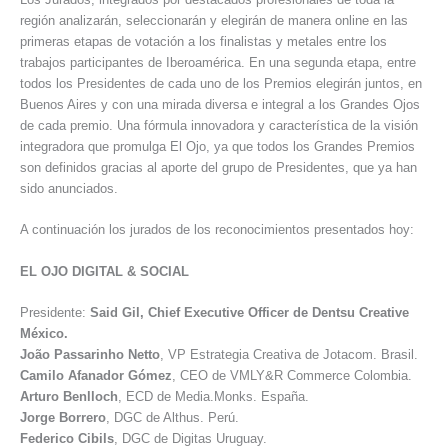
región analizarán, seleccionarán y elegirán de manera online en las
primeras etapas de votación a los finalistas y metales entre los
trabajos participantes de Iberoamérica. En una segunda etapa, entre
todos los Presidentes de cada uno de los Premios elegirán juntos, en
Buenos Aires y con una mirada diversa e integral a los Grandes Ojos
de cada premio. Una fórmula innovadora y característica de la visión
integradora que promulga El Ojo, ya que todos los Grandes Premios
son definidos gracias al aporte del grupo de Presidentes, que ya han
sido anunciados.
A continuación los jurados de los reconocimientos presentados hoy:
EL OJO DIGITAL & SOCIAL
Presidente:
Said Gil, Chief Executive Officer de Dentsu Creative
México.
João
Passarinho Netto
, VP Estrategia Creativa de Jotacom. Brasil.
Camilo
Afanador Gómez
, CEO de VMLY&R Commerce Colombia.
Arturo B
enlloch
, ECD de Media.Monks. España.
Jorge
Borrero
, DGC de Althus. Perú.
Federico
Cibils
, DGC de Digitas Uruguay.