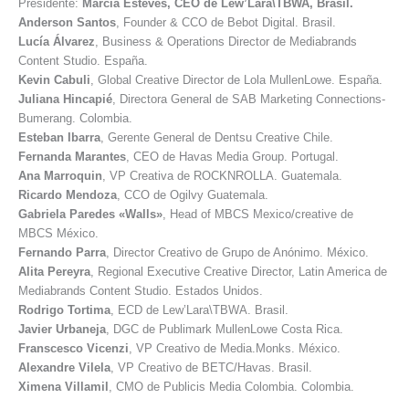
Presidente:
Marcia Esteves, CEO de Lew’Lara\TBWA, Brasil.
Anderson
Santos
, Founder & CCO de Bebot Digital. Brasil.
Lucía
Álvarez
, Business & Operations Director de Mediabrands
Content Studio. España.
Kevin
Cabuli
, Global Creative Director de Lola MullenLowe. España.
Juliana
Hincapié
, Directora General de SAB Marketing Connections-
Bumerang. Colombia.
Esteban
Ibarra
, Gerente General de Dentsu Creative Chile.
Fernanda Marantes
, CEO de Havas Media Group. Portugal.
Ana
Marroquin
, VP Creativa de ROCKNROLLA. Guatemala.
Ricardo
Mendoza
, CCO de Ogilvy Guatemala.
Gabriela
Paredes «Walls»
, Head of MBCS Mexico/creative de
MBCS México.
Fernando Parra
, Director Creativo de Grupo de Anónimo. México.
Alita
Pereyra
, Regional Executive Creative Director, Latin America de
Mediabrands Content Studio. Estados Unidos.
Rodrigo
Tortima
, ECD de Lew’Lara\TBWA. Brasil.
Javier
Urbaneja
, DGC de Publimark MullenLowe Costa Rica.
Franscesco
Vicenzi
, VP Creativo de Media.Monks. México.
Alexandre
Vilela
, VP Creativo de BETC/Havas. Brasil.
Ximena
Villamil
, CMO de Publicis Media Colombia. Colombia.