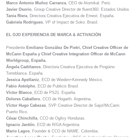
Marco Antonio
Muñoz Carranza
, CEO de Atomikal. Perú.
Javier
Osorio
, Group Creative Director de fluent360. Estados Unidos.
Tania
Riera
, Directora Creativa Ejecutiva de Ernest. España.
Gabriela
Rodrigues
, VP of Impact de Soko. Brasil.
EL OJO EXPERIENCIA DE MARCA & ACTIVACIÓN
Presidente:
Emiliano González De Pietri, Chief Creative Officer de
McCann España y Chief Creative Integration Officer de McCann
Worldgroup, España.
Ángela
Cadiñanos
, Directora Creativa Ejecutiva de Pingüino
Torreblanca. España.
Jessica
Apellaniz
, ECD de Wieden+Kennedy México.
Fabio
Astolpho
, ECD de Publicis Brasil.
Víctor
Blanco
, ECD de PS21. España.
Dolores
Caballero
, CCO de Hogarth. Argentina.
Víctor Hugo
Cabezas
, SVP Creative Director de Sajo//McCann.
Puerto Rico.
César
Chinchilla
, CCO de Ogilvy Honduras.
Ignacio
Jardón
, ECD de R/GA Argentina.
Mario
Lagos
, Founder & CCO de NAME. Colombia.