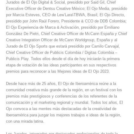
Jurados de El Ojo Digital & Social, presidido por Said Gil, Chief
Executive Officer de Dentsu Creative México; El Ojo Media, presidido
por Marcia Esteves, CEO de Lew’Lara\TBWA, Brasil; El Ojo Directo,
presidido por John Raúl Forero, Presidente & CCO de DDB Colombia;
El Ojo Experiencia de Marca & Activación, presidido por Emiliano
González De Pietri, Chief Creative Officer de McCann España y Chief
Creative Integration Officer de McCann Worldgroup, España y al
Jurado de El Ojo Sports que estará presidido por Camilo Carvajal,
Chief Creative Officer de Publicis Colombia / Digitas Colombia –
Publicis Play. Todos ellos desde el día de hoy iniciarán la primera
etapa de votación de las ideas participantes en sus respectivos
premios para reconocer a las Mejores ideas de El Ojo 2023.
Desde hace más de 25 años, El Ojo de Iberoamérica reúne a la
comunidad creativa más grande de la región, en un festival con los
premios más prestigiosos y conferencias de los referentes de la
comunicación y el marketing regional y mundial. Todos los años, El
Ojo convoca a las mentes más destacadas de la creatividad de
Iberoamérica para juzgar los mejores trabajos e ideas de la región,
con una mirada latina.
Los Jurados, integrados por destacados profesionales de toda la