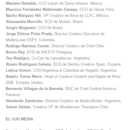
Mariano
Duhalde
, CCO Latam de Samy Aliance. México.
Mauricio
Fernández Maldonado Canepa
, CCO de Havas Perú.
Nacho
Márquez Hill
, VP Creativo de Beso by LLYC. México.
Alessandra
Muccillo
, ECD de Mutato. Brasil.
Sergio
Mugnaini
, CCO de Brasil.
Jorge Eliécer
Pinto Prada
, Director Creativo Ejecutivo de
MullenLowe SSP3. Colombia.
Rodrigo
Ramírez Comte
, Director Creativo de Cheil Chile.
Bruno
Rey
, ECD de WILD FI Paraguay.
Teo
Riadigos
, Co-Ceo de Lanzallamas. Argentina.
Álvaro
Rodríguez-Solano
, ECD de Dentsu Creative Spain. España.
Leticia
Simon
, COO Argentina & Colombia de Hogarth. Argentina.
Beatriz
Torres Marin
, Head of Creative Content and Digital de Alma
DDB. Estados Unidos.
Bernardo
Villegas de la Barreda
, DGC de Cheil Central América.
Panamá.
Humberto
Zambrano
, Director Creativo de Media.Monks. Argentina.
Samer
Zeidan
, Creative VP de Wunderman Thompson Chile.
EL OJO MEDIA