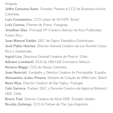
Uruguay.
Joffre
Carmona Astor
, Founder, Partner & CCO de Buentipo Anchor.
Colombia.
Luis
Constantino
, CCO Latam de OLIVER. Brasil.
Lulu
Cuevas
, Planner de Prana. Paraguay.
Jonathan
Díaz
, Principal VP Creative Director de Arco Publicidad.
Puerto Rico.
Juan Manuel
Gaitán
, DGC de Ogilvy República Dominicana.
José Pablo
Huertas
, Director General Creativo de Leo Burnett Costa
Rica y Guatemala.
Ingrid
Lira
, Directora General Creativa de Puer.to. Chile.
Adriano
Lombardi
, ECD de VMLY&R Commerce México.
Horacio
Maggi
, CCO de Havas Colombia.
Juan
Nonzioli
, Fundador y Director Creativo de Perceptible. España.
Alessandra «Lele»
Pereira
, Diretora de Criação de WMcCann. Brasil.
Nuno
Riça
, Director Creativo de Bar Ogilvy. Portugal.
Calú
Sarroca
, Partner, DGC y Docente Creativa de Agencia Woment /
UDD. Chile.
Bruno
Trad
, Director Creativo de Alma DDB. Estados Unidos.
Nicolás Zarlenga
, CCO & Partner de The Juju Argentina.