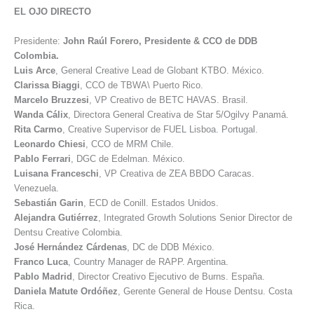
EL OJO DIRECTO
Presidente:
John Raúl Forero, Presidente & CCO de DDB
Colombia.
Luis
Arce
, General Creative Lead de Globant KTBO. México.
Clarissa
Biaggi
, CCO de TBWA\ Puerto Rico.
Marcelo
Bruzzesi
, VP Creativo de BETC HAVAS. Brasil.
Wanda
Cálix
, Directora General Creativa de Star 5/Ogilvy Panamá.
Rita
Carmo
, Creative Supervisor de FUEL Lisboa. Portugal.
Leonardo
Chiesi
, CCO de MRM Chile.
Pablo
Ferrari
, DGC de Edelman. México.
Luisana
Franceschi
, VP Creativa de ZEA BBDO Caracas.
Venezuela.
Sebastián
Garin
, ECD de Conill. Estados Unidos.
Alejandra
Gutiérrez
, Integrated Growth Solutions Senior Director de
Dentsu Creative Colombia.
José
Hernández Cárdenas
, DC de DDB México.
Franco
Luca
, Country Manager de RAPP. Argentina.
Pablo
Madrid
, Director Creativo Ejecutivo de Burns. España.
Daniela
Matute Ordóñez
, Gerente General de House Dentsu. Costa
Rica.