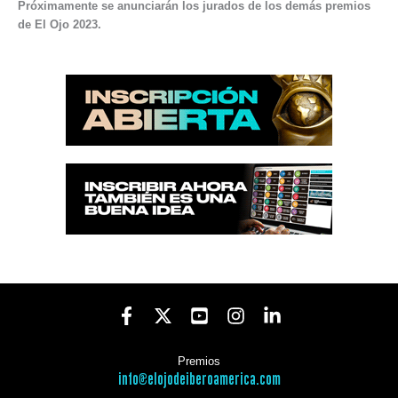
Próximamente se anunciarán los jurados de los demás premios
de El Ojo 2023.
Premios
info@elojodeiberoamerica.com