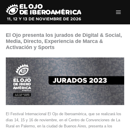
Ir
al
contenido
El Ojo presenta los jurados de Digital & Social,
Media, Directo, Experiencia de Marca &
Activación y Sports
El Festival Internacional El Ojo de Iberoamérica, que se realizará los
días 14, 15 y 16 de noviembre, en el Centro de Convenciones de La
Rural en Palermo, en la ciudad de Buenos Aires, presenta a los