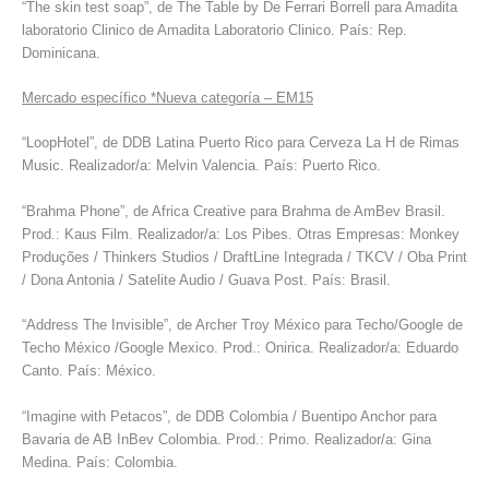
“The skin test soap”, de The Table by De Ferrari Borrell para Amadita
laboratorio Clinico de Amadita Laboratorio Clinico. País: Rep.
Dominicana.
Mercado específico *Nueva categoría – EM15
“LoopHotel”, de DDB Latina Puerto Rico para Cerveza La H de Rimas
Music. Realizador/a: Melvin Valencia. País: Puerto Rico.
“Brahma Phone”, de Africa Creative para Brahma de AmBev Brasil.
Prod.: Kaus Film. Realizador/a: Los Pibes. Otras Empresas: Monkey
Produções / Thinkers Studios / DraftLine Integrada / TKCV / Oba Print
/ Dona Antonia / Satelite Audio / Guava Post. País: Brasil.
“Address The Invisible”, de Archer Troy México para Techo/Google de
Techo México /Google Mexico. Prod.: Onirica. Realizador/a: Eduardo
Canto. País: México.
“Imagine with Petacos”, de DDB Colombia / Buentipo Anchor para
Bavaria de AB InBev Colombia. Prod.: Primo. Realizador/a: Gina
Medina. País: Colombia.