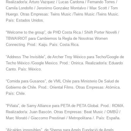
Realizador/a: Arturo Vazquez / Lucas Cardona / Fernando Torres /
Camila Londoño / Jeronimo Gonzalez Montalvo / Max Scott / Tom
Huergo. Otras Empresas: Twins Music /Twins Music /Twins Music.
País: Estados Unidos.
“Welcome to the group”, de PHD Costa Rica / Shiift Porter Novelli /
TBWA\RIOT para Cambiemos la Regla de Nosotras Women
Connecting. Prod.: Kaiju. País: Costa Rica.
“Address The Invisible”, de Archer Troy México para Techo/Google de
Techo México /Google Mexico. Prod.: Onirica. Realizador/a: Eduardo
Canto. País: México.
“Comida para Gusanos”, de VML Chile para Ministerio De Salud de
Gobierno de Chile. Prod.: Oriental Films. Otras Empresas: Atómica.
País: Chile.
“Piñata”, de Samy Alliance para PETA de PETA Global. Prod.: ROMA.
Realizador/a: Juan Bascón. Otras Empresas: Beat Music / OMBÚ /
Marc Morató / Giaccomo Prestinari / Metropolitana /. País: España.
“Alcaldes imposibles”, de Sherpa para Arrels Fundació de Arrels