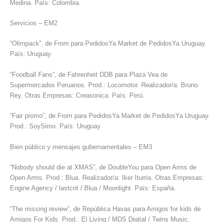
Medina. País: Colombia.
Servicios – EM2
“Olimpack”, de From para PedidosYa Market de PedidosYa Uruguay.
País: Uruguay.
“Foodball Fans”, de Fahrenheit DDB para Plaza Vea de
Supermercados Peruanos. Prod.: Locomotor. Realizador/a: Bruno
Rey. Otras Empresas: Creasonica. País: Perú.
“Fair promo”, de From para PedidosYa Market de PedidosYa Uruguay.
Prod.: SoySimo. País: Uruguay.
Bien público y mensajes gubernamentales – EM3
“Nobody should die at XMAS”, de DoubleYou para Open Arms de
Open Arms. Prod.: Blua. Realizador/a: Iker Iturria. Otras Empresas:
Engine Agency / lastcrit / Blua / Moonlight. País: España.
“The missing review”, de República Havas para Amigos for kids de
Amigos For Kids. Prod.: El Living / MDS Digital / Twins Music.