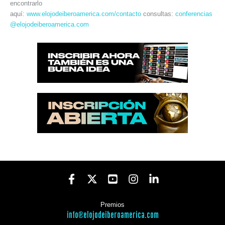
encontrarlo
aquí:
www.elojodeiberoamerica.com/contacto
consultas:
conferencias
@elojodeiberoamerica.com
Premios
info@elojodeiberoamerica.com