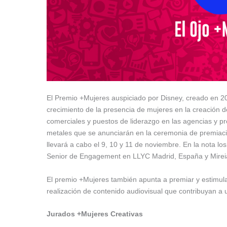
El Premio +Mujeres auspiciado por Disney, creado en 2019
crecimiento de la presencia de mujeres en la creación d
comerciales y puestos de liderazgo en las agencias y p
metales que se anunciarán en la ceremonia de premiación
llevará a cabo el 9, 10 y 11 de noviembre. En la nota los
Senior de Engagement en LLYC Madrid, España y Mireia
El premio +Mujeres también apunta a premiar y estimular
realización de contenido audiovisual que contribuyan a 
Jurados +Mujeres Creativas