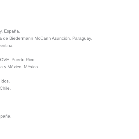
y. España.
egia de Biedermann McCann Asunción. Paraguay.
entina.
LOVE. Puerto Rico.
a y México. México.
idos.
hile.
spaña.