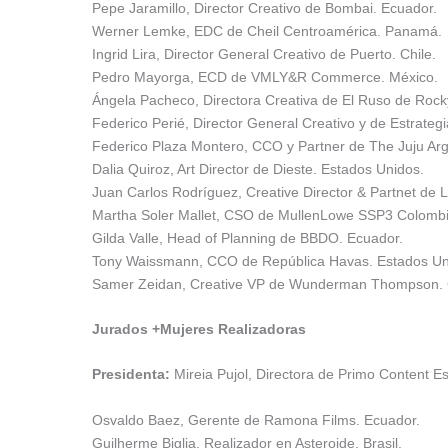
Pepe Jaramillo, Director Creativo de Bombai. Ecuador.
Werner Lemke, EDC de Cheil Centroamérica. Panamá.
Ingrid Lira, Director General Creativo de Puerto. Chile.
Pedro Mayorga, ECD de VMLY&R Commerce. México.
Ángela Pacheco, Directora Creativa de El Ruso de Rock
Federico Perié, Director General Creativo y de Estrat
Federico Plaza Montero, CCO y Partner de The Juju Arg
Dalia Quiroz, Art Director de Dieste. Estados Unidos.
Juan Carlos Rodríguez, Creative Director & Partnet de 
Martha Soler Mallet, CSO de MullenLowe SSP3 Colombi
Gilda Valle, Head of Planning de BBDO. Ecuador.
Tony Waissmann, CCO de República Havas. Estados Un
Samer Zeidan, Creative VP de Wunderman Thompson. C
Jurados +Mujeres Realizadoras
Presidenta:
Mireia Pujol, Directora de Primo Content E
Osvaldo Baez, Gerente de Ramona Films. Ecuador.
Guilherme Biglia, Realizador en Asteroide. Brasil.