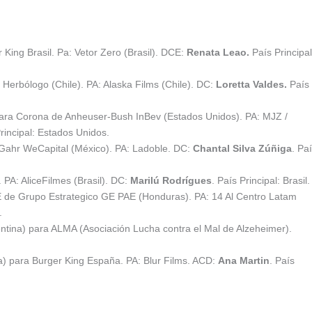
 King Brasil. Pa: Vetor Zero (Brasil). DCE:
Renata Leao.
País Principal
Herbólogo (Chile). PA: Alaska Films (Chile). DC:
Loretta Valdes.
País
ara Corona de Anheuser-Bush InBev (Estados Unidos). PA: MJZ /
Principal: Estados Unidos.
Gahr WeCapital (México). PA: Ladoble. DC:
Chantal Silva Zúñiga
. Pa
. PA: AliceFilmes (Brasil). DC:
Marilú Rodrígues
. País Principal: Brasil.
E de Grupo Estrategico GE PAE (Honduras). PA: 14 Al Centro Latam
.
tina) para ALMA (Asociación Lucha contra el Mal de Alzeheimer).
 para Burger King España. PA: Blur Films. ACD:
Ana Martin
. País