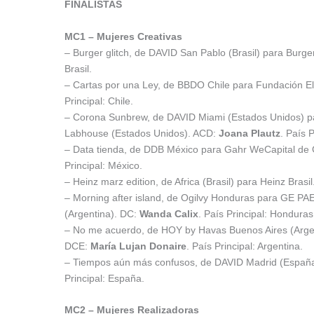
FINALISTAS
MC1 – Mujeres Creativas
– Burger glitch, de DAVID San Pablo (Brasil) para Burger
Brasil.
– Cartas por una Ley, de BBDO Chile para Fundación El 
Principal: Chile.
– Corona Sunbrew, de DAVID Miami (Estados Unidos) p
Labhouse (Estados Unidos). ACD:
Joana Plautz
. País 
– Data tienda, de DDB México para Gahr WeCapital de 
Principal: México.
– Heinz marz edition, de Africa (Brasil) para Heinz Brasil
– Morning after island, de Ogilvy Honduras para GE PA
(Argentina). DC:
Wanda Calix
. País Principal: Honduras
– No me acuerdo, de HOY by Havas Buenos Aires (Argen
DCE:
María Lujan Donaire
. País Principal: Argentina.
– Tiempos aún más confusos, de DAVID Madrid (España)
Principal: España.
MC2 – Mujeres Realizadoras