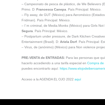
– Campeonato de pesca de plástico, de We Believers (
Primo. D:
Francesca Canepa
. País Principal: México.
– Fly away, de GUT (México) para Aeroméxico (Estados 
Fridman). País Principal: México.
– I´m criminal, de Media.Monks (México) para Girls Not 
Segura
. País Principal: México.
– Postpartum under pressure, de Dark Kitchen Creative
Entertainment (Brasil). D:
Ariela Dorf
. País Principal: E
– Virus, de (anónimo) (México) para Non violence projec
PRE-VENTA de ENTRADAS:
Para las personas que quie
hacerlo accediendo a una tarifa especial en
Compra de 
puedes encontrarlo aquí:
https://www.elojodeiberoameri
Acceso a la AGENDA EL OJO 2022
aquí