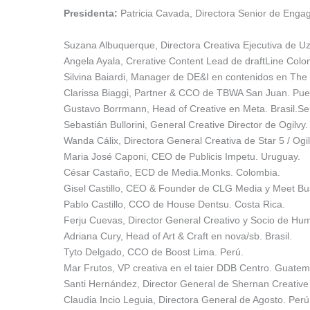
Presidenta:
Patricia Cavada, Directora Senior de Eng
Suzana Albuquerque, Directora Creativa Ejecutiva de Uz
Angela Ayala, Crerative Content Lead de draftLine Colo
Silvina Baiardi, Manager de DE&I en contenidos en The
Clarissa Biaggi, Partner & CCO de TBWA San Juan. Puer
Gustavo Borrmann, Head of Creative en Meta. Brasil.Seba
Sebastián Bullorini, General Creative Director de Ogilvy.
Wanda Cálix, Directora General Creativa de Star 5 / Og
Maria José Caponi, CEO de Publicis Impetu. Uruguay.
César Castaño, ECD de Media.Monks. Colombia.
Gisel Castillo, CEO & Founder de CLG Media y Meet Bu
Pablo Castillo, CCO de House Dentsu. Costa Rica.
Ferju Cuevas, Director General Creativo y Socio de Hum
Adriana Cury, Head of Art & Craft en nova/sb. Brasil.
Tyto Delgado, CCO de Boost Lima. Perú.
Mar Frutos, VP creativa en el taier DDB Centro. Guatem
Santi Hernández, Director General de Shernan Creative 
Claudia Incio Leguia, Directora General de Agosto. Perú