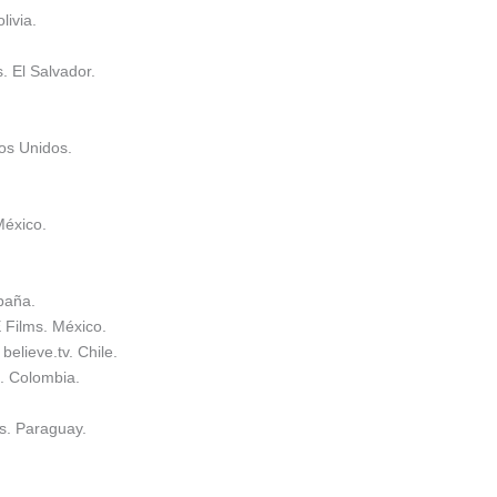
livia.
. El Salvador.
os Unidos.
México.
paña.
 Films. México.
elieve.tv. Chile.
. Colombia.
s. Paraguay.