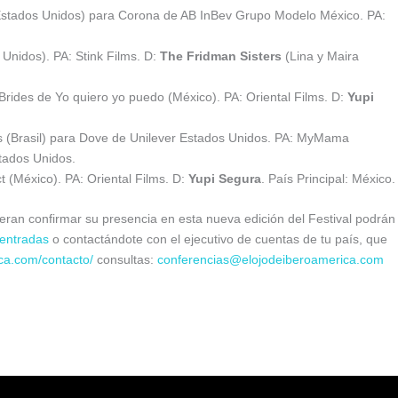
Estados Unidos) para Corona de AB InBev Grupo Modelo México. PA:
Unidos). PA: Stink Films. D:
The Fridman Sisters
(Lina y Maira
Brides de Yo quiero yo puedo (México). PA: Oriental Films. D:
Yupi
s (Brasil) para Dove de Unilever Estados Unidos. PA: MyMama
stados Unidos.
t (México). PA: Oriental Films. D:
Yupi Segura
. País Principal: México.
ran confirmar su presencia en esta nueva edición del Festival podrán
entradas
o contactándote con el ejecutivo de cuentas de tu país, que
ca.com/contacto/
consultas:
conferencias@elojodeiberoamerica.com