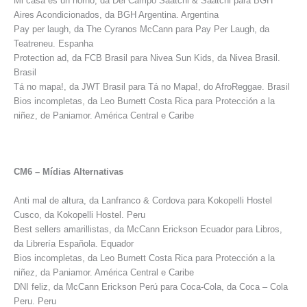
Mi casa es un horno, da Del Campo Saatchi & Saatchi para BGH
Aires Acondicionados, da BGH Argentina. Argentina
Pay per laugh, da The Cyranos McCann para Pay Per Laugh, da
Teatreneu. Espanha
Protection ad, da FCB Brasil para Nivea Sun Kids, da Nivea Brasil.
Brasil
Tá no mapa!, da JWT Brasil para Tá no Mapa!, do AfroReggae. Brasil
Bios incompletas, da Leo Burnett Costa Rica para Protección a la
niñez, de Paniamor. América Central e Caribe
CM6 – Mídias Alternativas
Anti mal de altura, da Lanfranco & Cordova para Kokopelli Hostel
Cusco, da Kokopelli Hostel. Peru
Best sellers amarillistas, da McCann Erickson Ecuador para Libros,
da Librería Española. Equador
Bios incompletas, da Leo Burnett Costa Rica para Protección a la
niñez, da Paniamor. América Central e Caribe
DNI feliz, da McCann Erickson Perú para Coca-Cola, da Coca – Cola
Peru. Peru