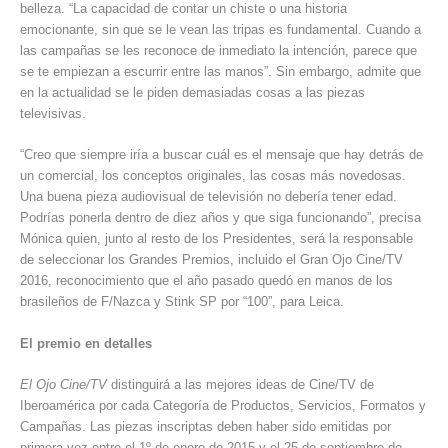
belleza. “La capacidad de contar un chiste o una historia
emocionante, sin que se le vean las tripas es fundamental. Cuando a
las campañas se les reconoce de inmediato la intención, parece que
se te empiezan a escurrir entre las manos”. Sin embargo, admite que
en la actualidad se le piden demasiadas cosas a las piezas
televisivas.
“Creo que siempre iría a buscar cuál es el mensaje que hay detrás de
un comercial, los conceptos originales, las cosas más novedosas.
Una buena pieza audiovisual de televisión no debería tener edad.
Podrías ponerla dentro de diez años y que siga funcionando”, precisa
Mónica quien, junto al resto de los Presidentes, será la responsable
de seleccionar los Grandes Premios, incluido el Gran Ojo Cine/TV
2016, reconocimiento que el año pasado quedó en manos de los
brasileños de F/Nazca y Stink SP por “100”, para Leica.
El premio en detalles
El Ojo Cine/TV
distinguirá a las mejores ideas de Cine/TV de
Iberoamérica por cada Categoría de Productos, Servicios, Formatos y
Campañas. Las piezas inscriptas deben haber sido emitidas por
primera vez entre el 1º de enero de 2015 y el 25 de septiembre de