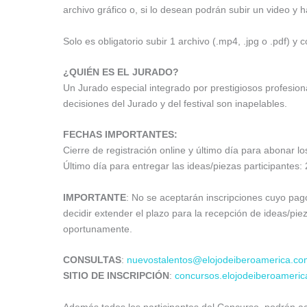
archivo gráfico o, si lo desean podrán subir un video y h
Solo es obligatorio subir 1 archivo (.mp4, .jpg o .pdf) y 
¿QUIÉN ES EL JURADO?
Un Jurado especial integrado por prestigiosos profesional
decisiones del Jurado y del festival son inapelables.
FECHAS IMPORTANTES:
Cierre de registración online y último día para abonar lo
Último día para entregar las ideas/piezas participantes:
IMPORTANTE
: No se aceptarán inscripciones cuyo pago
decidir extender el plazo para la recepción de ideas/p
oportunamente.
CONSULTAS
:
nuevostalentos@elojodeiberoamerica.co
SITIO DE INSCRIPCIÓN
:
concursos.elojodeiberoameri
Además todos los participantes del Concurso, podrán ac