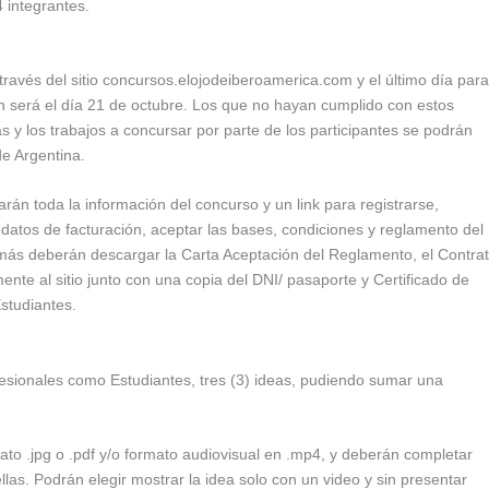
 integrantes.
 través del sitio concursos.elojodeiberoamerica.com y el último día para
ión será el día 21 de octubre. Los que no hayan cumplido con estos
as y los trabajos a concursar por parte de los participantes se podrán
de Argentina.
rán toda la información del concurso y un link para registrarse,
s datos de facturación, aceptar las bases, condiciones y reglamento del
demás deberán descargar la Carta Aceptación del Reglamento, el Contra
nte al sitio junto con una copia del DNI/ pasaporte y Certificado de
Estudiantes.
fesionales como Estudiantes, tres (3) ideas, pudiendo sumar una
to .jpg o .pdf y/o formato audiovisual en .mp4, y deberán completar
las. Podrán elegir mostrar la idea solo con un video y sin presentar