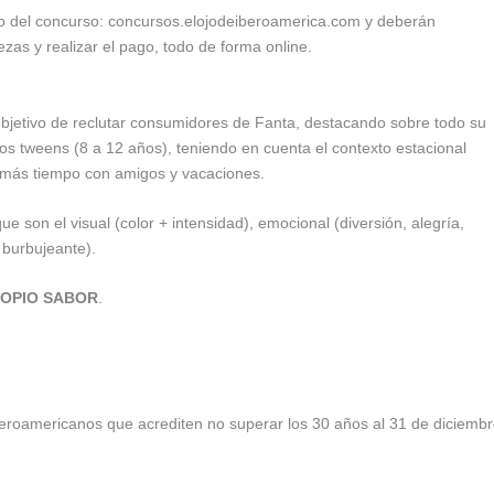
itio del concurso: concursos.elojodeiberoamerica.com y deberán
iezas y realizar el pago, todo de forma online.
bjetivo de reclutar consumidores de Fanta, destacando sobre todo su
 los tweens (8 a 12 años), teniendo en cuenta el contexto estacional
 más tiempo con amigos y vacaciones.
e son el visual (color + intensidad), emocional (diversión, alegría,
, burbujeante).
PROPIO SABOR
.
iberoamericanos que acrediten no superar los 30 años al 31 de diciemb