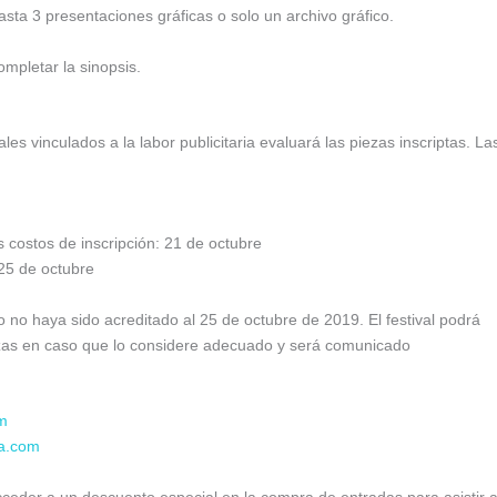
asta 3 presentaciones gráficas o solo un archivo gráfico.
completar la sinopsis.
es vinculados a la labor publicitaria evaluará las piezas inscriptas. La
s costos de inscripción: 21 de octubre
 25 de octubre
 no haya sido acreditado al 25 de octubre de 2019. El festival podrá
iezas en caso que lo considere adecuado y será comunicado
m
ca.com
ceder a un descuento especial en la compra de entradas para asistir a