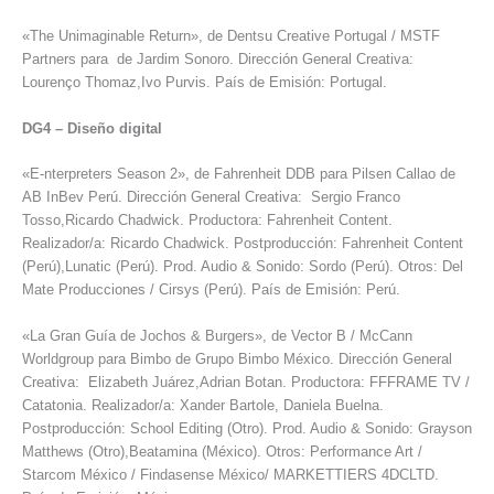
«The Unimaginable Return», de Dentsu Creative Portugal / MSTF
Partners para de Jardim Sonoro. Dirección General Creativa:
Lourenço Thomaz,Ivo Purvis. País de Emisión: Portugal.
DG4
–
Diseño digital
«E-nterpreters Season 2», de Fahrenheit DDB para Pilsen Callao de
AB InBev Perú. Dirección General Creativa: Sergio Franco
Tosso,Ricardo Chadwick. Productora: Fahrenheit Content.
Realizador/a: Ricardo Chadwick. Postproducción: Fahrenheit Content
(Perú),Lunatic (Perú). Prod. Audio & Sonido: Sordo (Perú). Otros: Del
Mate Producciones / Cirsys (Perú). País de Emisión: Perú.
«La Gran Guía de Jochos & Burgers», de Vector B / McCann
Worldgroup para Bimbo de Grupo Bimbo México. Dirección General
Creativa: Elizabeth Juárez,Adrian Botan. Productora: FFFRAME TV /
Catatonia. Realizador/a: Xander Bartole, Daniela Buelna.
Postproducción: School Editing (Otro). Prod. Audio & Sonido: Grayson
Matthews (Otro),Beatamina (México). Otros: Performance Art /
Starcom México / Findasense México/ MARKETTIERS 4DCLTD.