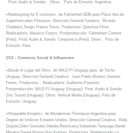
. Prod. Audio & Sonido: . Otros: . País de Emisión: Argentina.
«Redesigning for E-nclusion», de Fahrenheit DDB para Plaza Vea de
Supermercados Peruanos. Dirección General Creativa: Ricardo
Chadwick,Sergio Franco Tosso. Productora: Quechua Films.
Realizador/a: Mauricio Franco. Postproducción: Fahrenheit Content
(Perú). Prod. Audio & Sonido: Creasonica (Perú). Otros: . País de
Emisión: Perú.
CC2
–
Comercio Social & Influencers
«Desde el Lugar del Otro», de WILD FI Uruguay para de Techo
Uruguay. Dirección General Creativa: Juan Pablo Álvarez,German
Ferres. Productora: . Realizador/a: Guillermo Pastorini.
Postproducción: WILD FI Uruguay (Uruguay). Prod. Audio & Sonido:
Zinc Sound (Uruguay). Otros: Vertical Media (Uruguay). País de
Emisión: Uruguay.
«Shoppable Armpits», de Wunderman Thompson Argentina para
Degree de Unilever Estados Unidos. Dirección General Creativa: Rafa
Quijano,Daro Gonzalez,Natalia Benincasa,Sebastián Tarazaga,Daniel
Minaker,Daniel Bonner,Bas Kortsen. Productora: Waldenstudio.co.