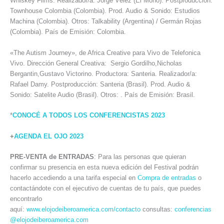
Whiskey Films. Realizador/a: Jorge Vélez (El Mono). Postproducción:
Townhouse Colombia (Colombia). Prod. Audio & Sonido: Estudios
Machina (Colombia). Otros: Talkability (Argentina) / Germán Rojas
(Colombia). País de Emisión: Colombia.
«The Autism Journey», de Africa Creative para Vivo de Telefonica
Vivo. Dirección General Creativa: Sergio Gordilho,Nicholas
Bergantin,Gustavo Victorino. Productora: Santeria. Realizador/a:
Rafael Damy. Postproducción: Santeria (Brasil). Prod. Audio &
Sonido: Satelite Audio (Brasil). Otros: . País de Emisión: Brasil.
*
CONOCÉ A TODOS LOS CONFERENCISTAS 2023
+
AGENDA EL OJO 2023
PRE-VENTA de ENTRADAS
: Para las personas que quieran
confirmar su presencia en esta nueva edición del Festival podrán
hacerlo accediendo a una tarifa especial en
Compra de entradas
o
contactándote con el ejecutivo de cuentas de tu país, que puedes
encontrarlo
aquí:
www.elojodeiberoamerica.com/contacto
consultas:
conferencias
@elojodeiberoamerica.com