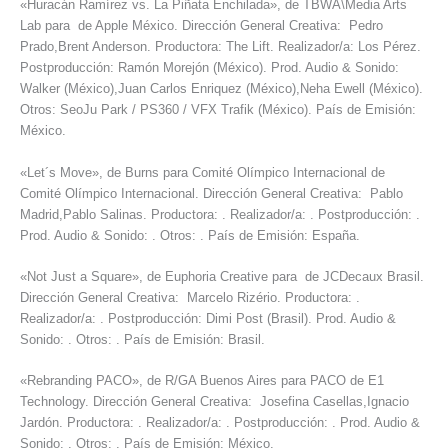
«Huracán Ramírez vs. La Piñata Enchilada», de TBWA\Media Arts
Lab para de Apple México. Dirección General Creativa: Pedro
Prado,Brent Anderson. Productora: The Lift. Realizador/a: Los Pérez.
Postproducción: Ramón Morejón (México). Prod. Audio & Sonido:
Walker (México),Juan Carlos Enriquez (México),Neha Ewell (México).
Otros: SeoJu Park / PS360 / VFX Trafik (México). País de Emisión:
México.
«Let´s Move», de Burns para Comité Olímpico Internacional de
Comité Olímpico Internacional. Dirección General Creativa: Pablo
Madrid,Pablo Salinas. Productora: . Realizador/a: . Postproducción: .
Prod. Audio & Sonido: . Otros: . País de Emisión: España.
«Not Just a Square», de Euphoria Creative para de JCDecaux Brasil.
Dirección General Creativa: Marcelo Rizério. Productora: .
Realizador/a: . Postproducción: Dimi Post (Brasil). Prod. Audio &
Sonido: . Otros: . País de Emisión: Brasil.
«Rebranding PACO», de R/GA Buenos Aires para PACO de E1
Technology. Dirección General Creativa: Josefina Casellas,Ignacio
Jardón. Productora: . Realizador/a: . Postproducción: . Prod. Audio &
Sonido: . Otros: . País de Emisión: México.