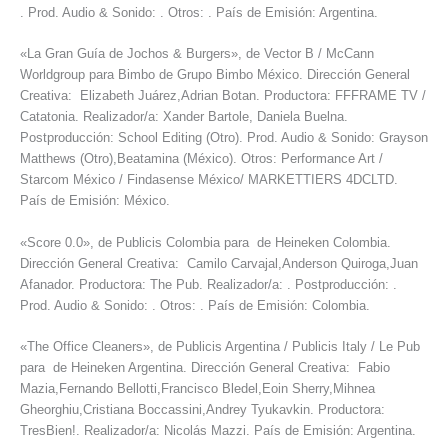
. Prod. Audio & Sonido: . Otros: . País de Emisión: Argentina.
«La Gran Guía de Jochos & Burgers», de Vector B / McCann
Worldgroup para Bimbo de Grupo Bimbo México. Dirección General
Creativa: Elizabeth Juárez,Adrian Botan. Productora: FFFRAME TV /
Catatonia. Realizador/a: Xander Bartole, Daniela Buelna.
Postproducción: School Editing (Otro). Prod. Audio & Sonido: Grayson
Matthews (Otro),Beatamina (México). Otros: Performance Art /
Starcom México / Findasense México/ MARKETTIERS 4DCLTD.
País de Emisión: México.
«Score 0.0», de Publicis Colombia para de Heineken Colombia.
Dirección General Creativa: Camilo Carvajal,Anderson Quiroga,Juan
Afanador. Productora: The Pub. Realizador/a: . Postproducción: .
Prod. Audio & Sonido: . Otros: . País de Emisión: Colombia.
«The Office Cleaners», de Publicis Argentina / Publicis Italy / Le Pub
para de Heineken Argentina. Dirección General Creativa: Fabio
Mazia,Fernando Bellotti,Francisco Bledel,Eoin Sherry,Mihnea
Gheorghiu,Cristiana Boccassini,Andrey Tyukavkin. Productora:
TresBien!. Realizador/a: Nicolás Mazzi. País de Emisión: Argentina.