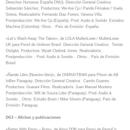
Derechos Humanos España ONU). Dirección General Creativa:
Sebastián Sánchez. Productora: We Are Cp / Panda Filmaker / Vuela
Sirena. Realizador/a: Fernando Diaz Forero, Vanesa Villa.
Postproducción: We Are Cp (España). Prod. Audio & Sonido: Estudios
Machina (Colombia). Otros: . País de Emisión: España.
«Let’s Wash Away The Taboo», de LOLA MullenLowe / MullenLowe
UK para Persil de Unilever Brasil. Dirección General Creativa: Tomás
Ostiglia. Productora: Wyatt Clarke& Jones. Realizador/a: .
Postproducción: . Prod. Audio & Sonido: . Otros: . País de Emisión:
Brasil.
«Ñande Libro (Nuestro libro)», de ONIRIA\TBWA para Pilsen de AB
InBev Paraguay. Dirección General Creativa: Camilo Guanes.
Productora: Guarani Films. Realizador/a: Juan Manuel Montero.
Postproducción: Will de Souza Lobo (Paraguay). Prod. Audio &
Sonido: . Otros: Estudio Bruto / Mike Silvero (Paraguay). País de
Emisión: Paraguay.
DG3
–
Afiches y publicaciones
«Better With Pepsi – Rum», de Alma DDB para Pepsi de PepsiCo