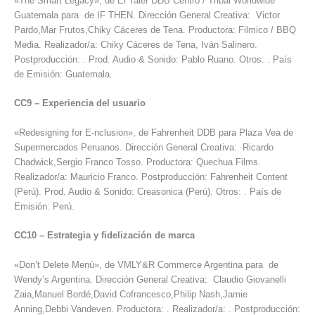
«The Smart Legacy», de El Taier DDB Centro / Tribal Worldwide
Guatemala para de IF THEN. Dirección General Creativa: Victor
Pardo,Mar Frutos,Chiky Cáceres de Tena. Productora: Filmico / BBQ
Media. Realizador/a: Chiky Cáceres de Tena, Iván Salinero.
Postproducción: . Prod. Audio & Sonido: Pablo Ruano. Otros: . País
de Emisión: Guatemala.
CC9
–
Experiencia del usuario
«Redesigning for E-nclusion», de Fahrenheit DDB para Plaza Vea de
Supermercados Peruanos. Dirección General Creativa: Ricardo
Chadwick,Sergio Franco Tosso. Productora: Quechua Films.
Realizador/a: Mauricio Franco. Postproducción: Fahrenheit Content
(Perú). Prod. Audio & Sonido: Creasonica (Perú). Otros: . País de
Emisión: Perú.
CC10
–
Estrategia y fidelización de marca
«Don’t Delete Menú», de VMLY&R Commerce Argentina para de
Wendy’s Argentina. Dirección General Creativa: Claudio Giovanelli
Zaia,Manuel Bordé,David Cofrancesco,Philip Nash,Jamie
Anning,Debbi Vandeven. Productora: . Realizador/a: . Postproducción: