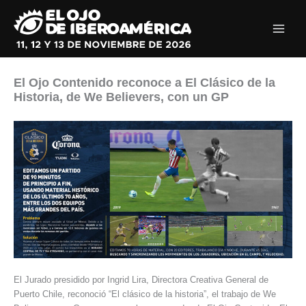
Ir
al
contenido
El Ojo Contenido reconoce a El Clásico de la
Historia, de We Believers, con un GP
El Jurado presidido por Ingrid Lira, Directora Creativa General de
Puerto Chile, reconoció “El clásico de la historia”, el trabajo de We