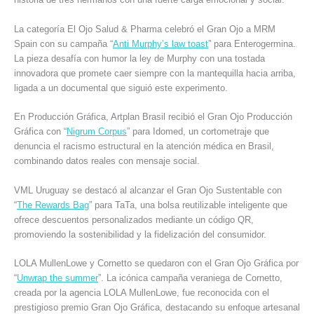
La categoría El Ojo Salud & Pharma celebró el Gran Ojo a MRM
Spain con su campaña “
Anti Murphy’s law toast
” para Enterogermina.
La pieza desafía con humor la ley de Murphy con una tostada
innovadora que promete caer siempre con la mantequilla hacia arriba,
ligada a un documental que siguió este experimento.
En Producción Gráfica, Artplan Brasil recibió el Gran Ojo Producción
Gráfica con “
Nigrum Corpus
” para Idomed, un cortometraje que
denuncia el racismo estructural en la atención médica en Brasil,
combinando datos reales con mensaje social.
VML Uruguay se destacó al alcanzar el Gran Ojo Sustentable con
“
The Rewards Bag
” para TaTa, una bolsa reutilizable inteligente que
ofrece descuentos personalizados mediante un código QR,
promoviendo la sostenibilidad y la fidelización del consumidor.
LOLA MullenLowe y Cornetto se quedaron con el Gran Ojo Gráfica por
“
Unwrap the summer
”. La icónica campaña veraniega de Cornetto,
creada por la agencia LOLA MullenLowe, fue reconocida con el
prestigioso premio Gran Ojo Gráfica, destacando su enfoque artesanal