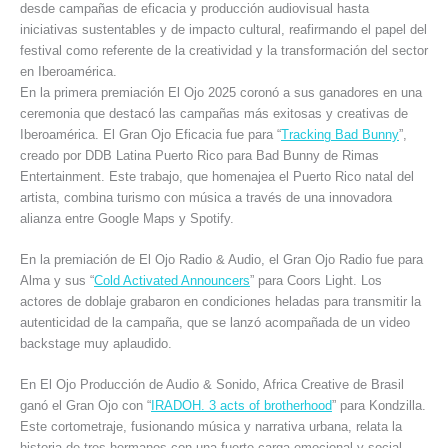
desde campañas de eficacia y producción audiovisual hasta
iniciativas sustentables y de impacto cultural, reafirmando el papel del
festival como referente de la creatividad y la transformación del sector
en Iberoamérica.
En la primera premiación El Ojo 2025 coronó a sus ganadores en una
ceremonia que destacó las campañas más exitosas y creativas de
Iberoamérica. El Gran Ojo Eficacia fue para “
Tracking Bad Bunny
”,
creado por DDB Latina Puerto Rico para Bad Bunny de Rimas
Entertainment. Este trabajo, que homenajea el Puerto Rico natal del
artista, combina turismo con música a través de una innovadora
alianza entre Google Maps y Spotify.
En la premiación de El Ojo Radio & Audio, el Gran Ojo Radio fue para
Alma y sus “
Cold Activated Announcers
” para Coors Light. Los
actores de doblaje grabaron en condiciones heladas para transmitir la
autenticidad de la campaña, que se lanzó acompañada de un video
backstage muy aplaudido.
En El Ojo Producción de Audio & Sonido, Africa Creative de Brasil
ganó el Gran Ojo con “
IRADOH. 3 acts of brotherhood
” para Kondzilla.
Este cortometraje, fusionando música y narrativa urbana, relata la
historia de tres hermanos con una fuerte carga emocional y social.