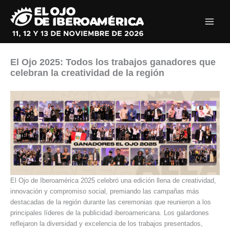
Ir
al
contenido
El Ojo 2025: Todos los trabajos ganadores que
celebran la creatividad de la región
El Ojo de Iberoamérica 2025 celebró una edición llena de creatividad,
innovación y compromiso social, premiando las campañas más
destacadas de la región durante las ceremonias que reunieron a los
principales líderes de la publicidad iberoamericana. Los galardones
reflejaron la diversidad y excelencia de los trabajos presentados,