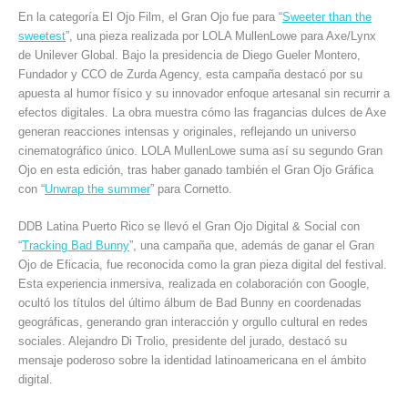
En la categoría El Ojo Film, el Gran Ojo fue para “
Sweeter than the
sweetest
”, una pieza realizada por LOLA MullenLowe para Axe/Lynx
de Unilever Global. Bajo la presidencia de Diego Gueler Montero,
Fundador y CCO de Zurda Agency, esta campaña destacó por su
apuesta al humor físico y su innovador enfoque artesanal sin recurrir a
efectos digitales. La obra muestra cómo las fragancias dulces de Axe
generan reacciones intensas y originales, reflejando un universo
cinematográfico único. LOLA MullenLowe suma así su segundo Gran
Ojo en esta edición, tras haber ganado también el Gran Ojo Gráfica
con “
Unwrap the summer
” para Cornetto.
DDB Latina Puerto Rico se llevó el Gran Ojo Digital & Social con
“
Tracking Bad Bunny
”, una campaña que, además de ganar el Gran
Ojo de Eficacia, fue reconocida como la gran pieza digital del festival.
Esta experiencia inmersiva, realizada en colaboración con Google,
ocultó los títulos del último álbum de Bad Bunny en coordenadas
geográficas, generando gran interacción y orgullo cultural en redes
sociales. Alejandro Di Trolio, presidente del jurado, destacó su
mensaje poderoso sobre la identidad latinoamericana en el ámbito
digital.