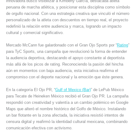
innovadora buscó visibilizar a Kimberly García, destacada atleta
peruana de marcha atlética, y posicionar esta disciplina como símbolo
de orgullo nacional. Con una estrategia creativa que vinculó el número
personalizado de la atleta con descuentos en tiempo real, el proyecto
redefinió la relación entre audiencia y marca, logrando un impacto
cultural y comercial significativo.
Mercado McCann fue galardonado con el Gran Ojo Sports por “
Rating
”
para TyC Sports, una campaña que revolucionó la forma de entender
la audiencia deportiva, destacando el apoyo constante al deportista
más allá de los picos de rating. Reconociendo la pasión del hincha
aún en momentos con baja audiencia, esta iniciativa reafirma el
compromiso con el deporte nacional y la emoción que éste genera.
En la categoría El Ojo PR, “
Gulf of Mexico (Bar)
” de LePub México
para Tecate de Heineken México recibió el Gran Ojo PR. La campaña
respondió con creatividad y valentía a un cambio polémico en Google
Maps que alteró el nombre histórico del Golfo de México. Instalando
un bar flotante en la zona afectada, la iniciativa resistió intentos de
censura digital y reafirmó la identidad cultural mexicana, combinando
comunicación efectiva con activismo.