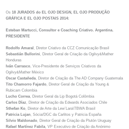
Os
18 JURADOS do EL OJO DESIGN, EL OJO PRODUÇÃO
GRÁFICA E EL OJO POSTAIS 2014:
Esteban Martucci, Consultor e Coaching Criativo.
Argentina.
PRESIDENTE
Rodolfo Amaral
, Diretor Criativo da CCZ Comunicação Brasil
Sebastián Bullorini
, Diretor Geral de Criação da Ogilvy&Mather
Honduras
Iván Carrasco
, Vice-Presidente de Serviços Criativos da
Ogilvy&Mather México
Oscar Castañeda
, Diretor de Criação da The AD Company Guatemala
Tito Chamorro Fajardo
, Diretor Geral de Criação da Young &
Rubicam Colombia
Lucho Correa
, Diretor Geral da Lip Bogotá Colômbia
Carlos Díaz
, Diretor de Criação da Edwards Asociados Chile
Sthefan Ko
, Diretor de Arte da Lew´Lara\TBWA Brasil
Patricia Lujan
, Sócia/DGC da Carlitos y Patricia España
Silvio Maldonado
, Diretor Geral de Criação da Plutón Uruguay
Rafael Martínez Fabila
, VP Executivo de Criação da Anónimo