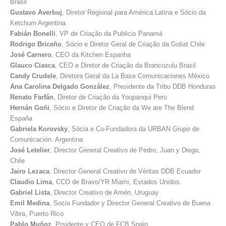
Brasil
Gustavo Averbuj
, Diretor Regional para América Latina e Sócio da
Ketchum Argentina
Fabián Bonelli
, VP de Criação da Publicis Panamá
Rodrigo Briceño
, Sócio e Diretor Geral de Criação da Goliat Chile
José Carnero
, CEO da Kitchen Espanha
Glauco Ciasca
, CEO e Diretor de Criação da Brancozulu Brasil
Candy Crudele
, Diretora Geral da La Base Comunicaciones México
Ana Carolina Delgado González
, Presidente da Tribu DDB Honduras
Renato Farfán
, Diretor de Criação da Youpanqui Peru
Hernán Goñi
, Sócio e Diretor de Criação da We are The Blend
España
Gabriela Korovsky
, Sócia e Co-Fundadora da URBAN Grupo de
Comunicación. Argentina
José Letelier
, Director General Creativo de Pedro, Juan y Diego,
Chile
Jairo Lezaca
, Director General Creativo de Véritas DDB Ecuador
Claudio Lima
, CCO de Bravo/YR Miami, Estados Unidos.
Gabriel Lista
, Director Creativo de Amén, Uruguay
Emil Medina
, Socio Fundador y Director General Creativo de Buena
Vibra, Puerto Rico
Pablo Muñoz
, Prsidente y CEO de FCB Spain