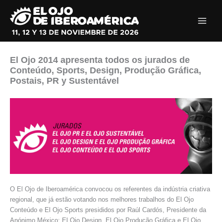
Ir
al
contenido
El Ojo 2014 apresenta todos os jurados de
Conteúdo, Sports, Design, Produção Gráfica,
Postais, PR y Sustentável
O El Ojo de Iberoamérica convocou os referentes da indústria criativa
regional, que já estão votando nos melhores trabalhos do El Ojo
Conteúdo e El Ojo Sports presididos por Raúl Cardós, Presidente da
Anónimo México; El Ojo Design, El Ojo Produção Gráfica e El Ojo