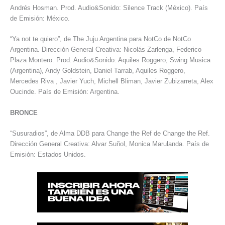
Andrés Hosman. Prod. Audio&Sonido: Silence Track (México). País
de Emisión: México.
“Ya not te quiero”, de The Juju Argentina para NotCo de NotCo
Argentina. Dirección General Creativa: Nicolás Zarlenga, Federico
Plaza Montero. Prod. Audio&Sonido: Aquiles Roggero, Swing Musica
(Argentina), Andy Goldstein, Daniel Tarrab, Aquiles Roggero,
Mercedes Riva , Javier Yuch, Michell Bliman, Javier Zubizarreta, Alex
Oucinde. País de Emisión: Argentina.
BRONCE
“Susuradios”, de Alma DDB para Change the Ref de Change the Ref.
Dirección General Creativa: Alvar Suñol, Monica Marulanda. País de
Emisión: Estados Unidos.