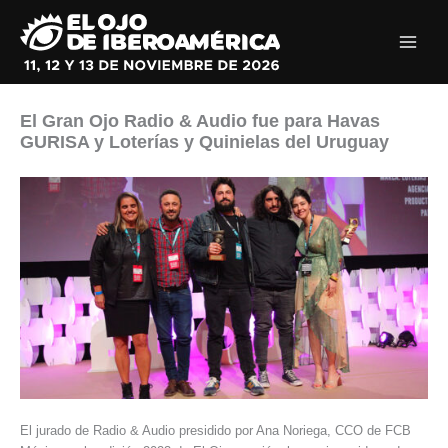
Ir
al
contenido
El Gran Ojo Radio & Audio fue para Havas
GURISA y Loterías y Quinielas del Uruguay
El jurado de Radio & Audio presidido por Ana Noriega, CCO de FCB