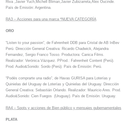
Riva ,Javier Yuch,Michell Bliman,Javier Zubizarreta,Alex Oucinde.
País de Emisión: Argentina.
RA3
–
Acciones para una marca *NUEVA CATEGORÍA
ORO
“Listen to your passion”, de Fahrenheit DDB para Cristal de AB InBev
Perú. Dirección General Creativa: Ricardo Chadwick, Alejandra
Fernandez, Sergio Franco Tosso. Productora: Canica Films.
Realizador: Verónica Vázquez. PProd.: Fahrenheit Content (Perú).
Prod. Audio&Sonido: Sordo (Perú). País de Emisión: Perú.
“Podés comprarte una radio”, de Havas GURISA para Loterías y
Quinielas del Uruguay de Loterías y Quinielas del Uruguay. Dirección
General Creativa: Sebastián Orlando. Realizador: Mauricio Ares. Prod.
Audio&Sonido: Cien Fuegos (Uruguay). País de Emisión: Uruguay.
RA4
–
Spots y acciones de Bien público y mensajes gubernamentales
PLATA