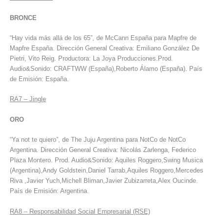
BRONCE
“Hay vida más allá de los 65”, de McCann España para Mapfre de
Mapfre España. Dirección General Creativa: Emiliano González De
Pietri, Vito Reig. Productora: La Joya Producciones.Prod.
Audio&Sonido: CRAFTWW (España),Roberto Álamo (España). País
de Emisión: España.
RA7
–
Jingle
ORO
“Ya not te quiero”, de The Juju Argentina para NotCo de NotCo
Argentina. Dirección General Creativa: Nicolás Zarlenga, Federico
Plaza Montero. Prod. Audio&Sonido: Aquiles Roggero,Swing Musica
(Argentina),Andy Goldstein,Daniel Tarrab,Aquiles Roggero,Mercedes
Riva ,Javier Yuch,Michell Bliman,Javier Zubizarreta,Alex Oucinde.
País de Emisión: Argentina.
RA8
–
Responsabilidad Social Empresarial (RSE)