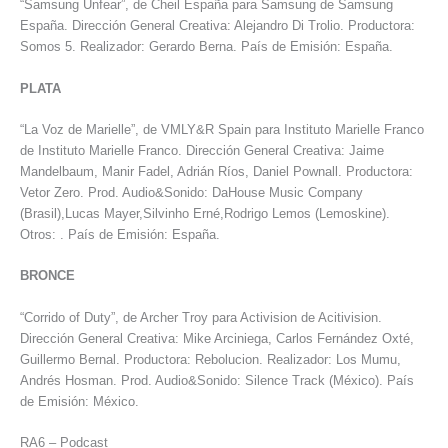
“Samsung Unfear”, de Cheil España para Samsung de Samsung
España. Dirección General Creativa: Alejandro Di Trolio. Productora:
Somos 5. Realizador: Gerardo Berna. País de Emisión: España.
PLATA
“La Voz de Marielle”, de VMLY&R Spain para Instituto Marielle Franco
de Instituto Marielle Franco. Dirección General Creativa: Jaime
Mandelbaum, Manir Fadel, Adrián Ríos, Daniel Pownall. Productora:
Vetor Zero. Prod. Audio&Sonido: DaHouse Music Company
(Brasil),Lucas Mayer,Silvinho Erné,Rodrigo Lemos (Lemoskine).
Otros: . País de Emisión: España.
BRONCE
“Corrido of Duty”, de Archer Troy para Activision de Acitivision.
Dirección General Creativa: Mike Arciniega, Carlos Fernández Oxté,
Guillermo Bernal. Productora: Rebolucion. Realizador: Los Mumu,
Andrés Hosman. Prod. Audio&Sonido: Silence Track (México). País
de Emisión: México.
RA6
–
Podcast