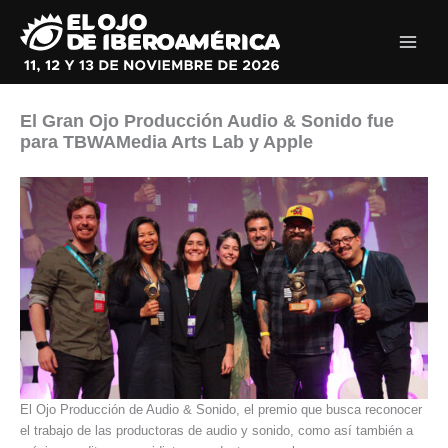
Ir
al
contenido
El Gran Ojo Producción Audio & Sonido fue
para TBWAMedia Arts Lab y Apple
El Ojo Producción de Audio & Sonido, el premio que busca reconocer
el trabajo de las productoras de audio y sonido, como así también a