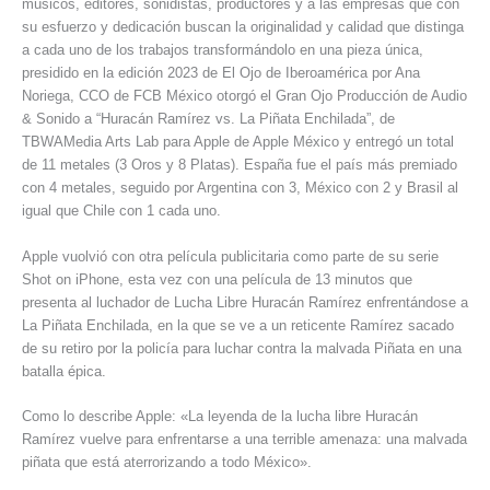
músicos, editores, sonidistas, productores y a las empresas que con
su esfuerzo y dedicación buscan la originalidad y calidad que distinga
a cada uno de los trabajos transformándolo en una pieza única,
presidido en la edición 2023 de El Ojo de Iberoamérica por Ana
Noriega, CCO de FCB México otorgó el Gran Ojo Producción de Audio
& Sonido a “Huracán Ramírez vs. La Piñata Enchilada”, de
TBWAMedia Arts Lab para Apple de Apple México y entregó un total
de 11 metales (3 Oros y 8 Platas). España fue el país más premiado
con 4 metales, seguido por Argentina con 3, México con 2 y Brasil al
igual que Chile con 1 cada uno.
Apple vuolvió con otra película publicitaria como parte de su serie
Shot on iPhone, esta vez con una película de 13 minutos que
presenta al luchador de Lucha Libre Huracán Ramírez enfrentándose a
La Piñata Enchilada, en la que se ve a un reticente Ramírez sacado
de su retiro por la policía para luchar contra la malvada Piñata en una
batalla épica.
Como lo describe Apple: «La leyenda de la lucha libre Huracán
Ramírez vuelve para enfrentarse a una terrible amenaza: una malvada
piñata que está aterrorizando a todo México».