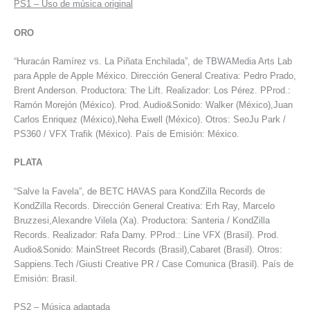
PS1
–
Uso de música original
ORO
“Huracán Ramírez vs. La Piñata Enchilada”, de TBWAMedia Arts Lab
para Apple de Apple México. Dirección General Creativa: Pedro Prado,
Brent Anderson. Productora: The Lift. Realizador: Los Pérez. PProd.:
Ramón Morejón (México). Prod. Audio&Sonido: Walker (México),Juan
Carlos Enriquez (México),Neha Ewell (México). Otros: SeoJu Park /
PS360 / VFX Trafik (México). País de Emisión: México.
PLATA
“Salve la Favela”, de BETC HAVAS para KondZilla Records de
KondZilla Records. Dirección General Creativa: Erh Ray, Marcelo
Bruzzesi,Alexandre Vilela (Xa). Productora: Santeria / KondZilla
Records. Realizador: Rafa Damy. PProd.: Line VFX (Brasil). Prod.
Audio&Sonido: MainStreet Records (Brasil),Cabaret (Brasil). Otros:
Sappiens.Tech /Giusti Creative PR / Case Comunica (Brasil). País de
Emisión: Brasil.
PS2
–
Música adaptada