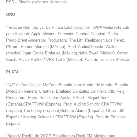
PS3
–
Diseño y efectos de sonido
ORO
“Huracán Ramírez vs. La Piñata Enchilada”, de TBWAMedia Arts Lab
para Apple de Apple México. Dirección General Creativa: Pedro
Prado,Brent Anderson. Productora: The Lift. Realizador: Los Pérez.
PProd.: Ramón Morejón (México). Prod. Audio&Sonido: Walker
(México),Juan Carlos Enriquez (México),Neha Ewell (México). Otros:
SeoJu Park / PS360 / VFX Trafik (México). País de Emisión: México.
PLATA
“24/7 en Acción”, de McCann España para Mapfre de Mapfre España.
Dirección General Creativa: Emiliano González De Pietri, Vito Reig.
Productora: Harry. Realizador: Ayala. PProd.: Miguel Sanz
(España),CRAFTWW (España). Prod. Audio&Sonido: CRAFTWW
(España),The Lobby (España),Roberto Álamo (España). Otros: UM
España / Making Science / CRAFTWW (España). País de Emisión:
España.
“Speedy Rock”, de VCCP España para Rock FM Música para