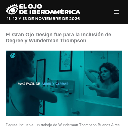
Ir
al
contenido
El Gran Ojo Design fue para la Inclusión de
Degree y Wunderman Thompson
Degree Inclusive, un trabajo de Wunderman Thompson Buenos Aires