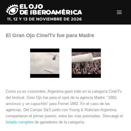
Ir
al
contenido
El Gran Ojo Cine/Tv fue para Madre
Como ya es costumbre, Argentina ganó todo en la categoría Cine/Tv
del festival. Gran Ojo fue para el spot de la agencia Madre: “1882,
ansiosos y un capuchón” para Fernet 1882. En el caso de las
agencias, Del Campo S&S junto con Young & Rubicam Argentina
compartieron el primer puesto, entre las más premiadas. Descargá el
listado completo
de ganadores de la categoría.