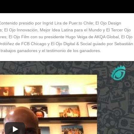
ntenido presidio por Ingrid Lira de Puer.to Chile; El Ojo Design
 El Ojo Innovación, Mejor Idea Latina para el Mundo y El Tercer Ojo
es; El Ojo Film con su presidente Hugo Veiga de AKQA Global, El Ojo
Ordóñez de FCB Chicago y El Ojo Digital & Social guiado por Sebastián
abajos ganadores y el testimonio de los ganadores.