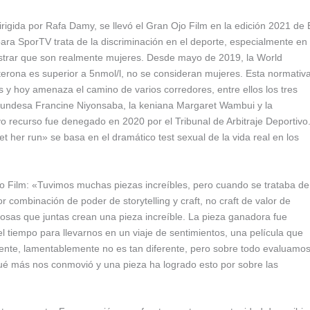
rigida por Rafa Damy, se llevó el Gran Ojo Film en la edición 2021 de 
ara SporTV trata de la discriminación en el deporte, especialmente en
ostrar que son realmente mujeres. Desde mayo de 2019, la World
sterona es superior a 5nmol/l, no se consideran mujeres. Esta normativ
y hoy amenaza el camino de varios corredores, entre ellos los tres
urundesa Francine Niyonsaba, la keniana Margaret Wambui y la
 recurso fue denegado en 2020 por el Tribunal de Arbitraje Deportivo
Let her run» se basa en el dramático test sexual de la vida real en los
jo Film: «Tuvimos muchas piezas increíbles, pero cuando se trataba de
r combinación de poder de storytelling y craft, no craft de valor de
cosas que juntas crean una pieza increíble. La pieza ganadora fue
el tiempo para llevarnos en un viaje de sentimientos, una película que
sente, lamentablemente no es tan diferente, pero sobre todo evaluamo
ué más nos conmovió y una pieza ha logrado esto por sobre las