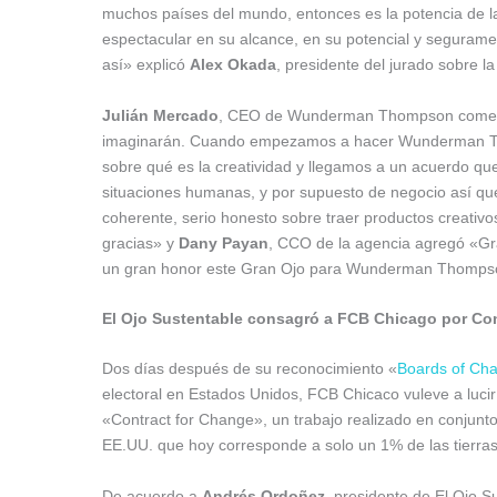
muchos países del mundo, entonces es la potencia de la
espectacular en su alcance, en su potencial y segurame
así» explicó
Alex Okada
, presidente del jurado sobre l
Julián Mercado
, CEO de Wunderman Thompson comentó
imaginarán. Cuando empezamos a hacer Wunderman Tho
sobre qué es la creatividad y llegamos a un acuerdo que
situaciones humanas, y por supuesto de negocio así que 
coherente, serio honesto sobre traer productos creati
gracias» y
Dany Payan
, CCO de la agencia agregó «Grac
un gran honor este Gran Ojo para Wunderman Thomps
El Ojo Sustentable consagró a FCB Chicago por Con
Dos días después de su reconocimiento «
Boards of Ch
electoral en Estados Unidos, FCB Chicaco vuleve a lucir
«Contract for Change», un trabajo realizado en conjunt
EE.UU. que hoy corresponde a solo un 1% de las tierras
De acuerdo a
Andrés Ordoñez
, presidente de El Ojo Su