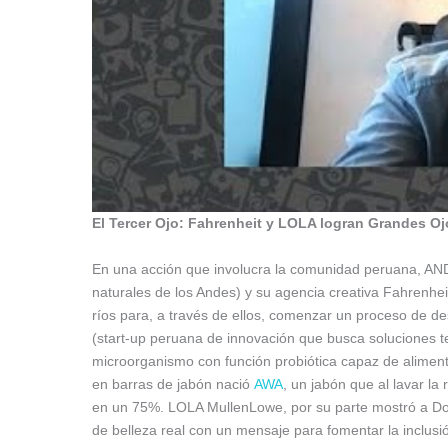
El Tercer Ojo: Fahrenheit y LOLA logran Grandes Oj
En una acción que involucra la comunidad peruana, ANDE
naturales de los Andes) y su agencia creativa Fahrenhe
ríos para, a través de ellos, comenzar un proceso de d
(start-up peruana de innovación que busca soluciones te
microorganismo con función probiótica capaz de alimen
en barras de jabón nació
AWA
, un jabón que al lavar la
en un 75%. LOLA MullenLowe, por su parte mostró a Dov
de belleza real con un mensaje para fomentar la inclusi