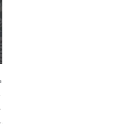
s
s
s
s
os