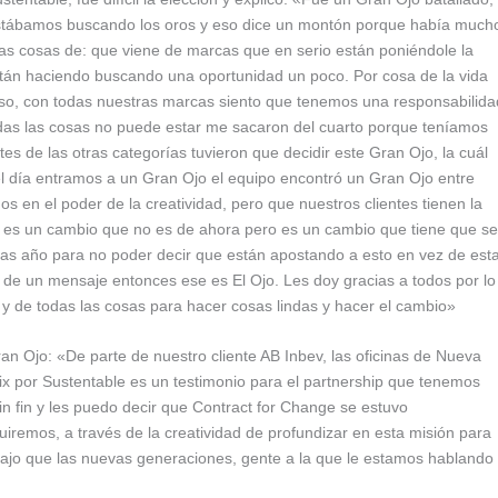
o estábamos buscando los oros y eso dice un montón porque había much
as cosas de: que viene de marcas que en serio están poniéndole la
están haciendo buscando una oportunidad un poco. Por cosa de la vida
nso, con todas nuestras marcas siento que tenemos una responsabilida
todas las cosas no puede estar me sacaron del cuarto porque teníamos
es de las otras categorías tuvieron que decidir este Gran Ojo, la cuál
el día entramos a un Gran Ojo el equipo encontró un Gran Ojo entre
 en el poder de la creatividad, pero que nuestros clientes tienen la
y es un cambio que no es de ahora pero es un cambio que tiene que se
tras año para no poder decir que están apostando a esto en vez de est
 de un mensaje entonces ese es El Ojo. Les doy gracias a todos por lo
a y de todas las cosas para hacer cosas lindas y hacer el cambio»
n Ojo: «De parte de nuestro cliente AB Inbev, las oficinas de Nueva
ix por Sustentable es un testimonio para el partnership que tenemos
in fin y les puedo decir que Contract for Change se estuvo
iremos, a través de la creatividad de profundizar en esta misión para
bajo que las nuevas generaciones, gente a la que le estamos hablando