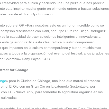
 creatividad para el bien y haciendo una una pieza que nos pareció
nte va a inspirar mucha gente en el mundo entero a buscar soluciones
a elección de el Gran Ojo Innovación
 sobre el GP «Para nosotros esto es un honor increíble como se
mpson discutíamos con Dani, con Pipe Ruiz con Diego Rodríguez
 es la capacidad de traer soluciones inteligentes e innovadoras a
este galardón ratifica esta idea, ratifica nuestro compromiso
vos que impacten en la cultura contemporánea y bueno muchísimas
ias a todos a la organización del evento del festival, a los jurados, es
on Colombia» Dany Payan, CCO.
tract for Change
ange
» para la Ciudad de Chicago, una idea que marcó el proceso
 en el El Ojo con un Gran Ojo en la categoría Sustentable, por
o con FCB Nueva York, para fomentar la agricultura orgánica en los
 cultivadas.
stentable, fue difícil la elección y explicó: «Fue un Gran Ojo batallado,