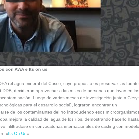
os con AWA e Its on us
A (el agua mineral del Cusco, cuyo propósito es preservar las fuente
it DDB, decidieron aprovechar a las miles de personas que lavan en lo
escontaminación. Luego de varios meses de investigación junto a Cirsy
cnológicas para el desarrollo social), lograron encontrar un
tarse de los contaminantes del río Introduciendo esos microorganismo
 ropa mejora la calidad del agua de los ríos, demostrando hacerlo hasta
e infiltradose en convocatorias internacionales de casting con model
ón. «
Its On Us
«.