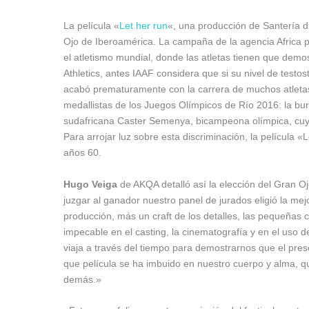
La película «
Let her run
«, una producción de Santería di
Ojo de Iberoamérica. La campaña de la agencia Africa p
el atletismo mundial, donde las atletas tienen que dem
Athletics, antes IAAF considera que si su nivel de testo
acabó prematuramente con la carrera de muchos atletas 
medallistas de los Juegos Olímpicos de Río 2016: la b
sudafricana Caster Semenya, bicampeona olímpica, cuyo
Para arrojar luz sobre esta discriminación, la película «
años 60.
Hugo Veiga
de AKQA detalló así la elección del Gran O
juzgar al ganador nuestro panel de jurados eligió la mejo
producción, más un craft de los detalles, las pequeñas 
impecable en el casting, la cinematografía y en el uso d
viaja a través del tiempo para demostrarnos que el pre
que película se ha imbuido en nuestro cuerpo y alma, q
demás.»