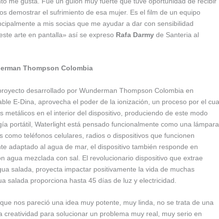
anto me gusta. Fue un guión muy fuerte que tuve oportunidad de recibir
s demostrar el sufrimiento de esa mujer. Es el film de un equipo
ncipalmente a mis socias que me ayudar a dar con sensibilidad
 este arte en pantalla» así se expreso
Rafa Darmy
de Santeria al
underman Thompson Colombia
 proyecto desarrollado por Wunderman Thompson Colombia en
ble E-Dina, aprovecha el poder de la ionización, un proceso por el cua
s metálicos en el interior del dispositivo, produciendo de este modo
ía portátil, Waterlight está pensado funcionalmente como una lámpara
como teléfonos celulares, radios o dispositivos que funcionen
te adaptado al agua de mar, el dispositivo también responde en
n agua mezclada con sal. El revolucionario dispositivo que extrae
gua salada, proyecta impactar positivamente la vida de muchas
 salada proporciona hasta 45 días de luz y electricidad.
que nos pareció una idea muy potente, muy linda, no se trata de una
la creatividad para solucionar un problema muy real, muy serio en