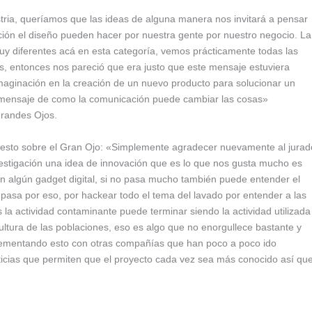
ria, queríamos que las ideas de alguna manera nos invitará a pensar
ción el diseño pueden hacer por nuestra gente por nuestro negocio. La
 diferentes acá en esta categoría, vemos prácticamente todas las
es, entonces nos pareció que era justo que este mensaje estuviera
imaginación en la creación de un nuevo producto para solucionar un
 mensaje de como la comunicación puede cambiar las cosas»
Grandes Ojos.
esto sobre el Gran Ojo: «Simplemente agradecer nuevamente al jurad
nvestigación una idea de innovación que es lo que nos gusta mucho es
n algún gadget digital, si no pasa mucho también puede entender el
pasa por eso, por hackear todo el tema del lavado por entender a las
la actividad contaminante puede terminar siendo la actividad utilizada
 cultura de las poblaciones, eso es algo que no enorgullece bastante y
lementando esto con otras compañías que han poco a poco ido
oticias que permiten que el proyecto cada vez sea más conocido así qu