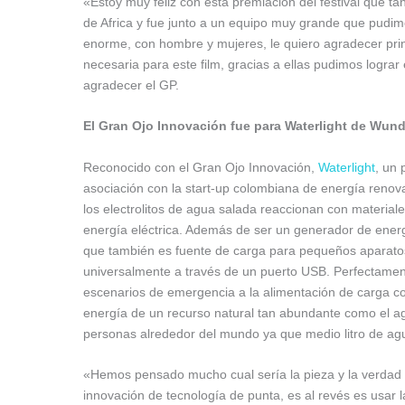
«Estoy muy feliz con esta premiación del festival que t
de Africa y fue junto a un equipo muy grande que pudimo
enorme, con hombre y mujeres, le quiero agradecer pri
necesaria para este film, gracias a ellas pudimos lograr
agradecer el GP.
El Gran Ojo Innovación fue para Waterlight de W
Reconocido con el Gran Ojo Innovación,
Waterlight
, un
asociación con la start-up colombiana de energía renova
los electrolitos de agua salada reaccionan con materiale
energía eléctrica. Además de ser un generador de energ
que también es fuente de carga para pequeños aparatos 
universalmente a través de un puerto USB. Perfectamen
escenarios de emergencia a la alimentación de carga co
energía de un recurso natural tan abundante como el a
personas alrededor del mundo ya que medio litro de agua
«Hemos pensado mucho cual sería la pieza y la verdad 
innovación de tecnología de punta, es al revés es usar 