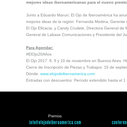
mejores ideas iberoamericanas para el nuevo premio
Junto a Eduardo Maruri, El Ojo de Iberoamérica ha anun
mejores ideas de la región: Fernanda Medina, Gerente 
El Ojo Eficacia; y Candy Crudele, Directora General de
General de Labase Comunicaciones y Presidente del Jur
Para Agendar:
#ElOjo20Años
El Ojo 2017: 8, 9 y 10 de noviembre en Buenos Aires. H
Cierre de Inscripción de Piezas y Trabajos: 15 de septi
Dónde:
www.elojodeiberoamerica.com
Entradas con descuentos: Período extendido hasta el 1
Premios
info@elojodeiberoamerica.com
conferen