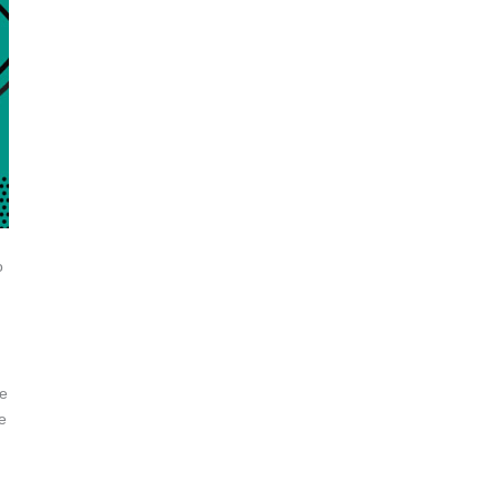
o
de
e