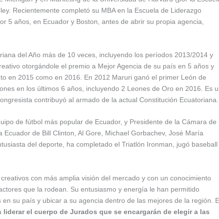
keley. Recientemente completó su MBA en la Escuela de Liderazgo
or 5 años, en Ecuador y Boston, antes de abrir su propia agencia,
riana del Año más de 10 veces, incluyendo los períodos 2013/2014 y
reativo otorgándole el premio a Mejor Agencia de su país en 5 años y
nto en 2015 como en 2016. En 2012 Maruri ganó el primer León de
nes en los últimos 6 años, incluyendo 2 Leones de Oro en 2016. Es 
gresista contribuyó al armado de la actual Constitución Ecuatoriana.
equipo de fútbol más popular de Ecuador, y Presidente de la Cámara de
a Ecuador de Bill Clinton, Al Gore, Michael Gorbachev, José María
usiasta del deporte, ha completado el Triatlón Ironman, jugó baseball
 creativos con más amplia visión del mercado y con un conocimiento
s factores que la rodean. Su entusiasmo y energía le han permitido
en su país y ubicar a su agencia dentro de las mejores de la región. 
ra
liderar el cuerpo de Jurados que se encargarán de elegir a las