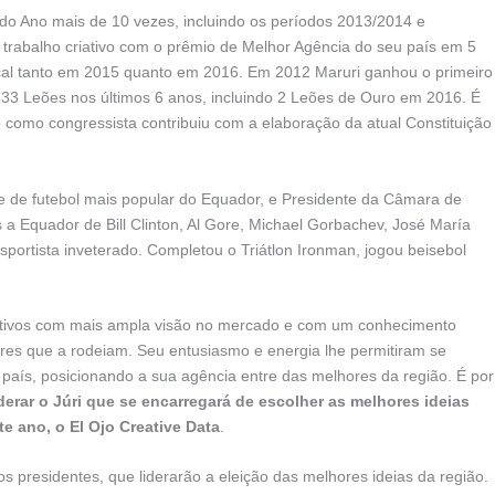
do Ano mais de 10 vezes, incluindo os períodos 2013/2014 e
trabalho criativo com o prêmio de Melhor Agência do seu país em 5
cal tanto em 2015 quanto em 2016. Em 2012 Maruri ganhou o primeiro
33 Leões nos últimos 6 anos, incluindo 2 Leões de Ouro em 2016. É
 como congressista contribuiu com a elaboração da atual Constituição
pe de futebol mais popular do Equador, e Presidente da Câmara de
 a Equador de Bill Clinton, Al Gore, Michael Gorbachev, José María
portista inveterado. Completou o Triátlon Ironman, jogou beisebol
ativos com mais ampla visão no mercado e com um conhecimento
atores que a rodeiam. Seu entusiasmo e energia lhe permitiram se
país, posicionando a sua agência entre das melhores da região. É por
iderar o Júri que se encarregará de escolher as melhores ideias
e ano, o El Ojo Creative Data
.
 presidentes, que liderarão a eleição das melhores ideias da região.