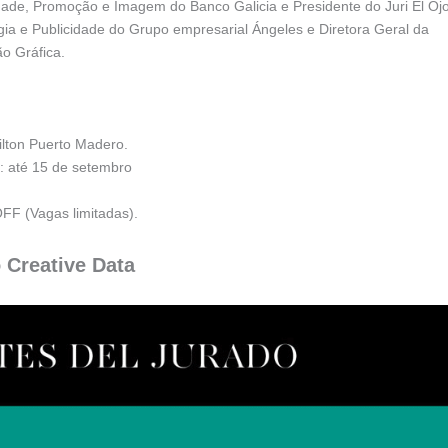
dade, Promoção e Imagem do Banco Galicia e Presidente do Juri El Oj
gia e Publicidade do Grupo empresarial Ángeles e Diretora Geral da
o Gráfica.
ilton Puerto Madero.
s: até 15 de setembro
FF (Vagas limitadas).
 Creative Data