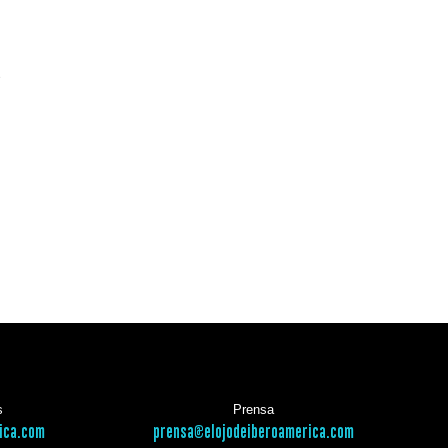
e
s
Prensa
ica.com
prensa@elojodeiberoamerica.com