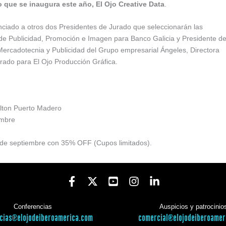
 que se inaugura este año, El Ojo Creative Data
.
ciado a otros dos Presidentes de Jurado que seleccionarán las
de Publicidad, Promoción e Imagen para Banco Galicia y Presidente d
 Mercadotecnia y Publicidad del Grupo empresarial Ángeles, Directora
ado para El Ojo Producción Gráfica.
ilton Puerto Madero
embre
 de septiembre con 35% OFF (Cupos limitados).
Conferencias
Auspicios y patrocinio
cias@elojodeiberoamerica.com
comercial@elojodeiberoamer