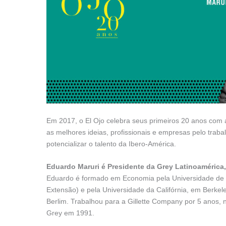
Em 2017, o El Ojo celebra seus primeiros 20 anos com 
as melhores ideias, profissionais e empresas pelo traba
potencializar o talento da Ibero-América.
Eduardo Maruri é Presidente da Grey Latinoamérica, 
Eduardo é formado em Economia pela Universidade de M
Extensão) e pela Universidade da Califórnia, em Berke
Berlim. Trabalhou para a Gillette Company por 5 anos, 
Grey em 1991.