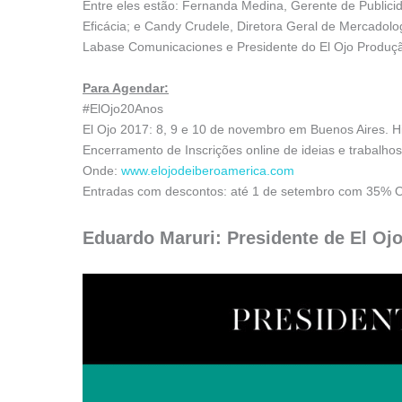
Entre eles estão: Fernanda Medina, Gerente de Publici
Eficácia; e Candy Crudele, Diretora Geral de Mercadolo
Labase Comunicaciones e Presidente do El Ojo Produçã
Para Agendar:
#ElOjo20Anos
El Ojo 2017: 8, 9 e 10 de novembro em Buenos Aires. H
Encerramento de Inscrições online de ideias e trabalho
Onde:
www.elojodeiberoamerica.com
Entradas com descontos: até 1 de setembro com 35% O
Eduardo Maruri: Presidente de El Ojo