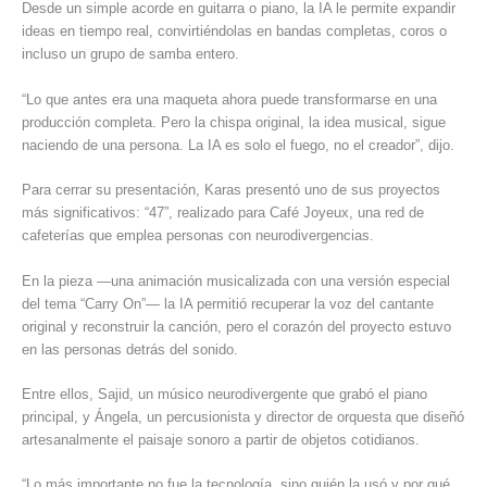
Desde un simple acorde en guitarra o piano, la IA le permite expandir
ideas en tiempo real, convirtiéndolas en bandas completas, coros o
incluso un grupo de samba entero.
“Lo que antes era una maqueta ahora puede transformarse en una
producción completa. Pero la chispa original, la idea musical, sigue
naciendo de una persona. La IA es solo el fuego, no el creador”, dijo.
Para cerrar su presentación, Karas presentó uno de sus proyectos
más significativos: “47”, realizado para Café Joyeux, una red de
cafeterías que emplea personas con neurodivergencias.
En la pieza —una animación musicalizada con una versión especial
del tema “Carry On”— la IA permitió recuperar la voz del cantante
original y reconstruir la canción, pero el corazón del proyecto estuvo
en las personas detrás del sonido.
Entre ellos, Sajid, un músico neurodivergente que grabó el piano
principal, y Ángela, un percusionista y director de orquesta que diseñó
artesanalmente el paisaje sonoro a partir de objetos cotidianos.
“Lo más importante no fue la tecnología, sino quién la usó y por qué.