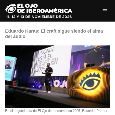
Ir
al
contenido
Eduardo Karas: El craft sigue siendo el alma
del audio
En el segundo día de El Ojo de Iberoamérica 2025, Eduardo, Partner