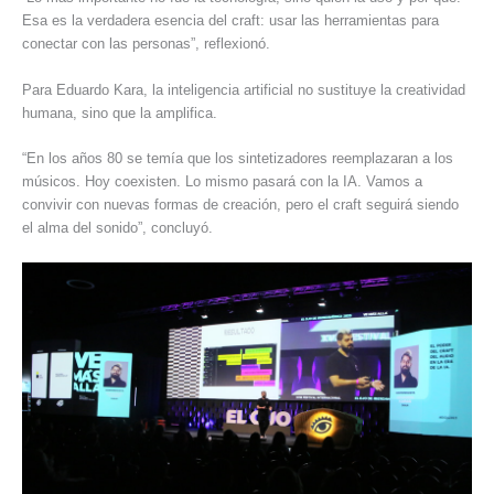
Esa es la verdadera esencia del craft: usar las herramientas para
conectar con las personas”, reflexionó.
Para Eduardo Kara, la inteligencia artificial no sustituye la creatividad
humana, sino que la amplifica.
“En los años 80 se temía que los sintetizadores reemplazaran a los
músicos. Hoy coexisten. Lo mismo pasará con la IA. Vamos a
convivir con nuevas formas de creación, pero el craft seguirá siendo
el alma del sonido”, concluyó.