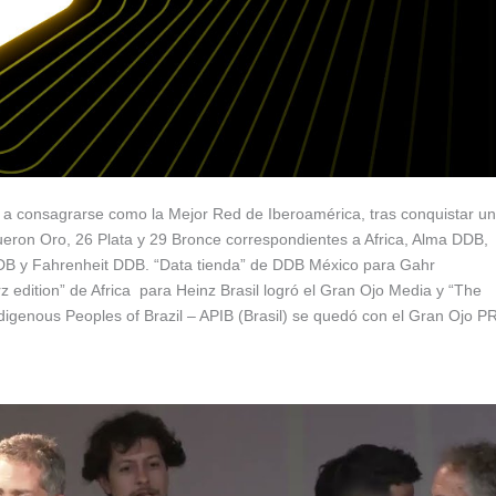
ió a consagrarse como la Mejor Red de Iberoamérica, tras conquistar un
fueron Oro, 26 Plata y 29 Bronce correspondientes a Africa, Alma DDB,
DB y Fahrenheit DDB. “Data tienda” de DDB México para Gahr
z edition” de Africa
para Heinz Brasil logró el Gran Ojo Media y “The
Indigenous Peoples of Brazil – APIB (Brasil) se quedó con el Gran Ojo PR