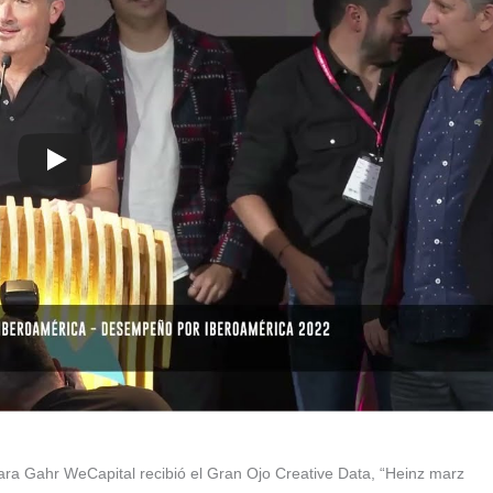
ara Gahr WeCapital recibió el Gran Ojo Creative Data, “Heinz marz