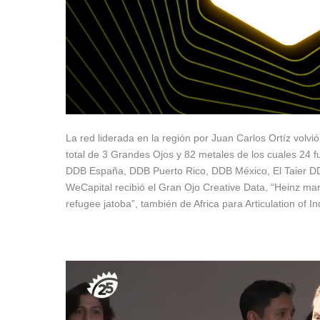
La red liderada en la región por Juan Carlos Ortíz volv
total de 3 Grandes Ojos y 82 metales de los cuales 24 
DDB España, DDB Puerto Rico, DDB México, El Taier D
WeCapital recibió el Gran Ojo Creative Data, “Heinz mar
refugee jatoba”, también de Africa para Articulation of 