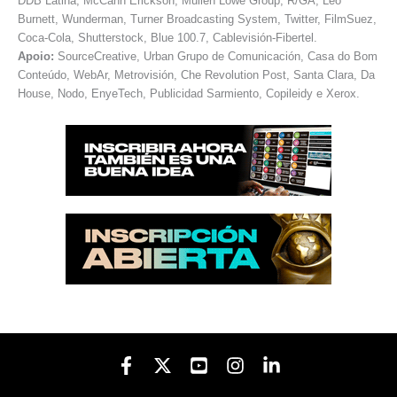
DDB Latina, McCann Erickson, Mullen Lowe Group, R/GA, Leo
Burnett, Wunderman, Turner Broadcasting System, Twitter, FilmSuez,
Coca-Cola, Shutterstock, Blue 100.7, Cablevisión-Fibertel.
Apoio:
SourceCreative, Urban Grupo de Comunicación, Casa do Bom
Conteúdo, WebAr, Metrovisión, Che Revolution Post, Santa Clara, Da
House, Nodo, EnyeTech, Publicidad Sarmiento, Copileidy e Xerox.