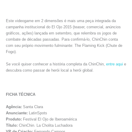
Este videogame em 2 dimensões é mais uma peça integrada da
campanha institucional do El Ojo 2015 (teaser, comercial, anúncios
gráficos, ações) lançada em setembro, que relembra os jogos de
combate de décadas passadas. Para confirmá-lo, ChinChin conta
com seu próprio movimento fulminante: The Flaming Kick (Chute de
Fogo).
Se você quiser conhecer a história completa da ChinChin,
entre aqui
e
descubra como passar de herói local a herói global.
FICHA TÉCNICA
Agência:
Santa Clara
Anunciante:
LatinSpots
Produto:
Festival El Ojo de Iberoamérica
Título:
ChinChin. La Cholita Luchadora
VP de Criação:
Fernando Campos