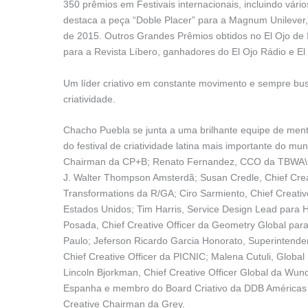
350 prêmios em Festivais internacionais, incluindo vário
destaca a peça “Doble Placer” para a Magnum Unilever,
de 2015. Outros Grandes Prêmios obtidos no El Ojo de 
para a Revista Líbero, ganhadores do El Ojo Rádio e El
Um líder criativo em constante movimento e sempre bu
criatividade.
Chacho Puebla se junta a uma brilhante equipe de ment
do festival de criatividade latina mais importante do m
Chairman da CP+B; Renato Fernandez, CCO da TBWA\Chi
J. Walter Thompson Amsterdã; Susan Credle, Chief Crea
Transformations da R/GA; Ciro Sarmiento, Chief Creative
Estados Unidos; Tim Harris, Service Design Lead para H
Posada, Chief Creative Officer da Geometry Global pa
Paulo; Jeferson Ricardo Garcia Honorato, Superintend
Chief Creative Officer da PICNIC; Malena Cutuli, Globa
Lincoln Bjorkman, Chief Creative Officer Global da Wu
Espanha e membro do Board Criativo da DDB Américas e
Creative Chairman da Grey.