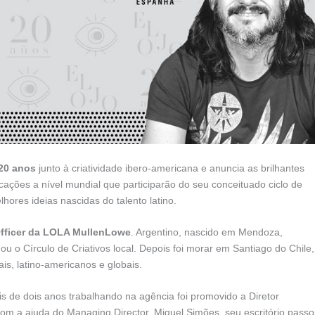
 20 anos
junto à criatividade ibero-americana e anuncia as brilhantes
cações a nível mundial que participarão do seu conceituado ciclo de
ores ideias nascidas do talento latino.
Officer da LOLA MullenLowe
. Argentino, nascido em Mendoza,
ou o Círculo de Criativos local. Depois foi morar em Santiago do Chile,
is, latino-americanos e globais.
is de dois anos trabalhando na agência foi promovido a Diretor
com a ajuda do Managing Director, Miguel Simões, seu escritório pass