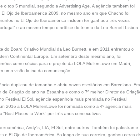
ve o top 5 mundial, segundo a Advertising Age. A agência também foi
o El Ojo de Iberoamérica 2009, no mesmo ano em que Chacho foi
triunfos no El Ojo de Iberoamérica incluem ter ganhado três vezes
Portugal” e ao mesmo tempo o artífice do triunfo da Leo Burnett Lisboa
te do Board Criativo Mundial da Leo Burnett, e em 2011 enfrentou o
stern Continental Europe. Em setembro deste mesmo ano, foi
Simões como sócios para o projeto da LOLA MullenLowe em Madri,
om uma visão latina da comunicação.
ncia duplicou de tamanho e abriu novos escritórios em Barcelona. Em
r de Criação do ano na Espanha e como o 7º melhor Diretor de Criaçã
no Festival El Sol, agência espanhola mais premiada no Festival
. Em 2016 a LOLA MullenLowe foi nomeada como a 4º agência mais
 “Best Places to Work” por três anos consecutivos.
beroamérica, Andy´s, LIA, El Sol, entre outros. Também foi palestrante
s e El Ojo de Iberoamérica. Ao longo de sua carreira, ganhou cerca d