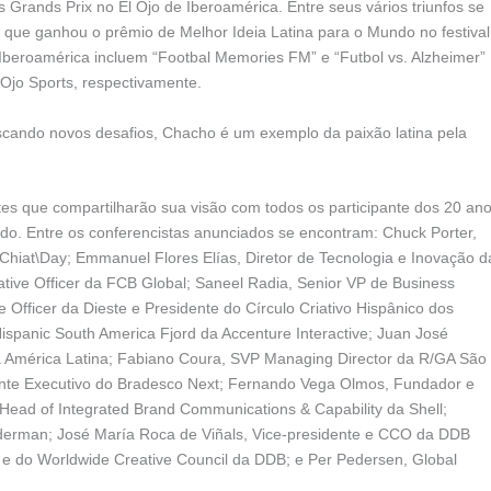
s Grands Prix no El Ojo de Iberoamérica. Entre seus vários triunfos se
 que ganhou o prêmio de Melhor Ideia Latina para o Mundo no festival
Iberoamérica incluem “Footbal Memories FM” e “Futbol vs. Alzheimer”
 Ojo Sports, respectivamente.
scando novos desafios, Chacho é um exemplo da paixão latina pela
es que compartilharão sua visão com todos os participante dos 20 an
undo. Entre os conferencistas anunciados se encontram: Chuck Porter,
at\Day; Emmanuel Flores Elías, Diretor de Tecnologia e Inovação d
tive Officer da FCB Global; Saneel Radia, Senior VP de Business
 Officer da Dieste e Presidente do Círculo Criativo Hispânico dos
ispanic South America Fjord da Accenture Interactive; Juan José
ra América Latina; Fabiano Coura, SVP Managing Director da R/GA São
ente Executivo do Bradesco Next; Fernando Vega Olmos, Fundador e
l Head of Integrated Brand Communications & Capability da Shell;
nderman; José María Roca de Viñals, Vice-presidente e CCO da DDB
 do Worldwide Creative Council da DDB; e Per Pedersen, Global