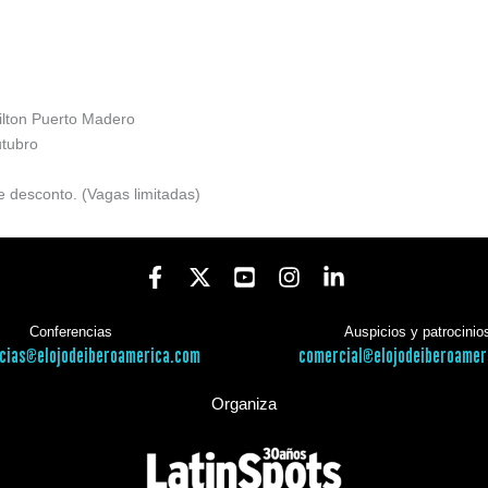
ilton Puerto Madero
utubro
 desconto. (Vagas limitadas)
Conferencias
Auspicios y patrocinio
cias@elojodeiberoamerica.com
comercial@elojodeiberoamer
Organiza