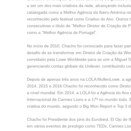
a ser um dos mais criativos da rede, alcançando inclusi
catalogada como a Melhor Agência da Ibero-América n
reconhecido pelo festival como Criativo do Ano. Outros 
consecutivas o título de “Melhor Diretor de Criação de 
como a “Melhor Agência de Portugal”.
No início de 2010, Chacho foi convocado para fazer par
desafio de se transformar em Diretor de Criação da We
convidado pela Lowe Worldwide para se unir a Miguel 
gerenciando contas globais da Unilever, contribuindo c
Depois de apenas três anos na LOLA MullenLowe, a agê
2014, 2015 e 2016 Chacho foi reconhecido como Direto
a nível mundial. Em 2014, a LOLA foi a Agência do Ano 
Internacional de Cannes Lions e a 17ª no mundo todo
criativa do mundo, segundo o Big Won Report e Top 3 do
Chacho foi Presidente dos júris do Eurobest, El Ojo de I
em vários eventos de prestígio como TEDx, Cannes Lion