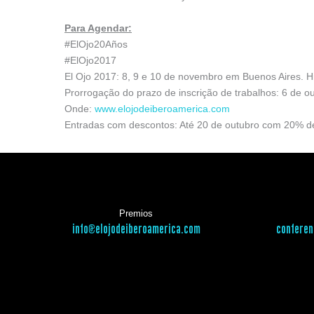
Para Agendar:
#ElOjo20Años
#ElOjo2017
El Ojo 2017: 8, 9 e 10 de novembro em Buenos Aires. H
Prorrogação do prazo de inscrição de trabalhos: 6 de o
Onde:
www.elojodeiberoamerica.com
Entradas com descontos: Até 20 de outubro com 20% de
Premios
info@elojodeiberoamerica.com
conferen