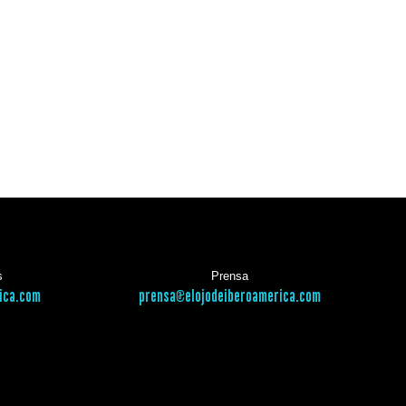
s
Prensa
ica.com
prensa@elojodeiberoamerica.com