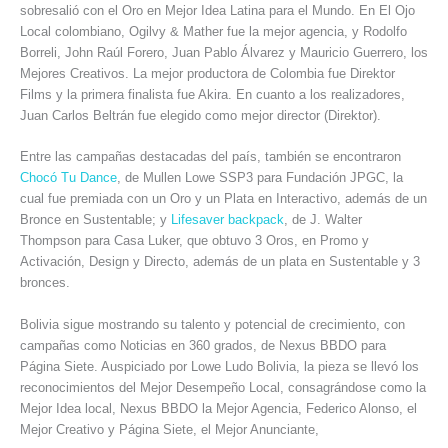
sobresalió con el Oro en Mejor Idea Latina para el Mundo. En El Ojo
Local colombiano, Ogilvy & Mather fue la mejor agencia, y Rodolfo
Borreli, John Raúl Forero, Juan Pablo Álvarez y Mauricio Guerrero, los
Mejores Creativos. La mejor productora de Colombia fue Direktor
Films y la primera finalista fue Akira. En cuanto a los realizadores,
Juan Carlos Beltrán fue elegido como mejor director (Direktor).
Entre las campañas destacadas del país, también se encontraron
Chocó Tu Dance
, de Mullen Lowe SSP3 para Fundación JPGC, la
cual fue premiada con un Oro y un Plata en Interactivo, además de un
Bronce en Sustentable; y
Lifesaver backpack
, de J. Walter
Thompson para Casa Luker, que obtuvo 3 Oros, en Promo y
Activación, Design y Directo, además de un plata en Sustentable y 3
bronces.
Bolivia sigue mostrando su talento y potencial de crecimiento, con
campañas como Noticias en 360 grados, de Nexus BBDO para
Página Siete. Auspiciado por Lowe Ludo Bolivia, la pieza se llevó los
reconocimientos del Mejor Desempeño Local, consagrándose como la
Mejor Idea local, Nexus BBDO la Mejor Agencia, Federico Alonso, el
Mejor Creativo y Página Siete, el Mejor Anunciante,