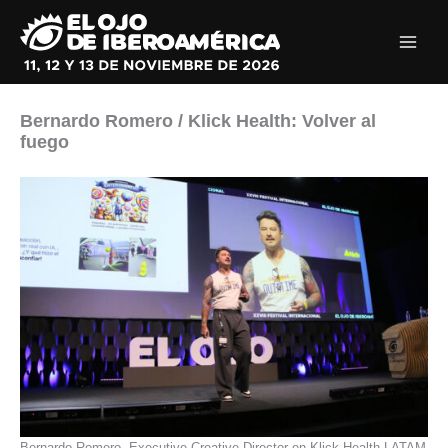
Ir
al
contenido
Bernardo Romero / Klick Health: Volver al
fuego
Bernardo Romero, Executive Creative Director en Klick Health LATAM