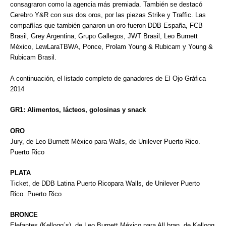
consagraron como la agencia más premiada. También se destacó
Cerebro Y&R con sus dos oros, por las piezas Strike y Traffic. Las
compañías que también ganaron un oro fueron DDB España, FCB
Brasil, Grey Argentina, Grupo Gallegos, JWT Brasil, Leo Burnett
México, LewLaraTBWA, Ponce, Prolam Young & Rubicam y Young &
Rubicam Brasil.
A continuación, el listado completo de ganadores de El Ojo Gráfica
2014
GR1: Alimentos, lácteos, golosinas y snack
ORO
Jury, de Leo Burnett México para Walls, de Unilever Puerto Rico.
Puerto Rico
PLATA
Ticket, de DDB Latina Puerto Ricopara Walls, de Unilever Puerto
Rico. Puerto Rico
BRONCE
Elefantes (Kellogg´s), de Leo Burnett México para All bran, de Kellogg