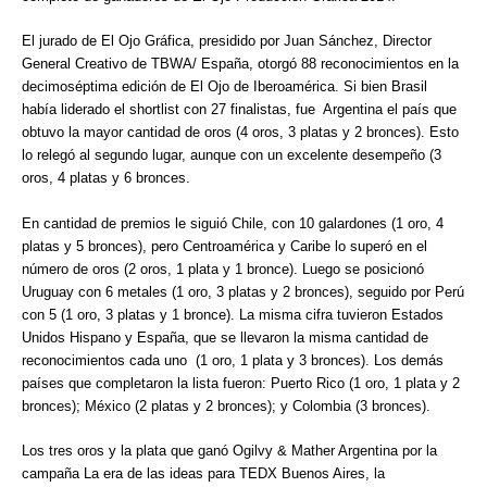
El jurado de El Ojo Gráfica, presidido por Juan Sánchez, Director
General Creativo de TBWA/ España, otorgó 88 reconocimientos en la
decimoséptima edición de El Ojo de Iberoamérica. Si bien Brasil
había liderado el shortlist con 27 finalistas, fue Argentina el país que
obtuvo la mayor cantidad de oros (4 oros, 3 platas y 2 bronces). Esto
lo relegó al segundo lugar, aunque con un excelente desempeño (3
oros, 4 platas y 6 bronces.
En cantidad de premios le siguió Chile, con 10 galardones (1 oro, 4
platas y 5 bronces), pero Centroamérica y Caribe lo superó en el
número de oros (2 oros, 1 plata y 1 bronce). Luego se posicionó
Uruguay con 6 metales (1 oro, 3 platas y 2 bronces), seguido por Perú
con 5 (1 oro, 3 platas y 1 bronce). La misma cifra tuvieron Estados
Unidos Hispano y España, que se llevaron la misma cantidad de
reconocimientos cada uno (1 oro, 1 plata y 3 bronces). Los demás
países que completaron la lista fueron: Puerto Rico (1 oro, 1 plata y 2
bronces); México (2 platas y 2 bronces); y Colombia (3 bronces).
Los tres oros y la plata que ganó Ogilvy & Mather Argentina por la
campaña La era de las ideas para TEDX Buenos Aires, la