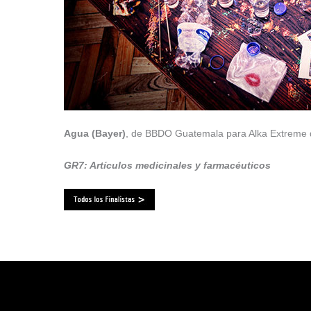
Agua (Bayer)
, de BBDO Guatemala para Alka Extreme 
GR7: Artículos medicinales y farmacéuticos