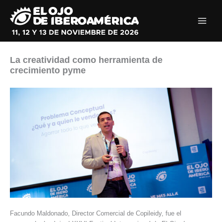
Ir
al
contenido
La creatividad como herramienta de
crecimiento pyme
Facundo Maldonado, Director Comercial de Copileidy, fue el