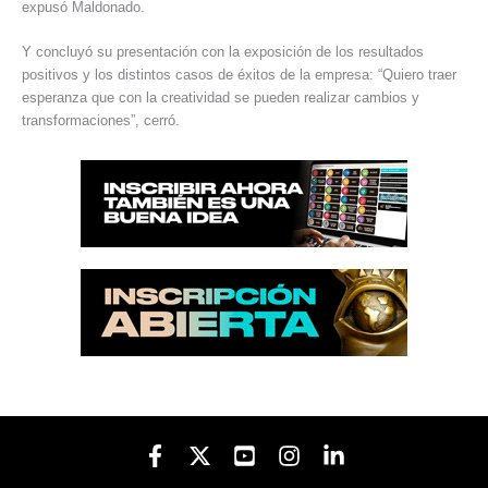
expusó Maldonado.
Y concluyó su presentación con la exposición de los resultados
positivos y los distintos casos de éxitos de la empresa: “Quiero traer
esperanza que con la creatividad se pueden realizar cambios y
transformaciones”, cerró.