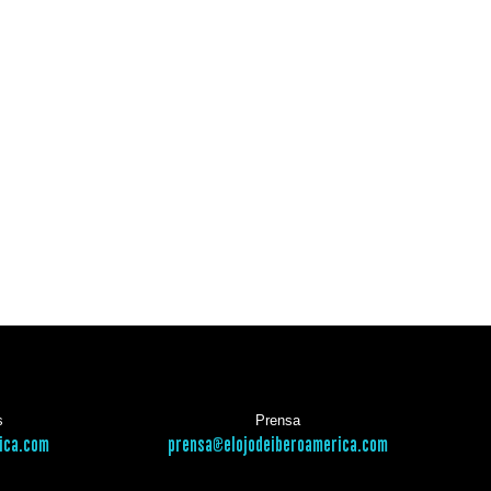
s
Prensa
ica.com
prensa@elojodeiberoamerica.com