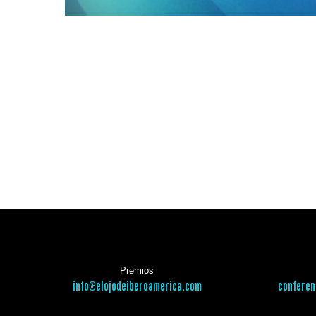
Premios
info@elojodeiberoamerica.com
conferen