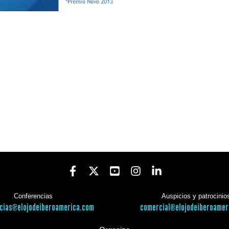
Conferencias
Auspicios y patrocinio
cias@elojodeiberoamerica.com
comercial@elojodeiberoamer