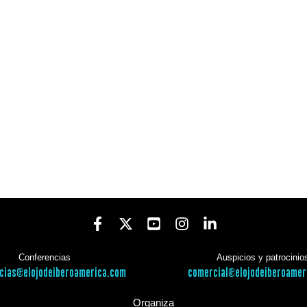
Conferencias
Auspicios y patrocinio
cias@elojodeiberoamerica.com
comercial@elojodeiberoamer
Organiza