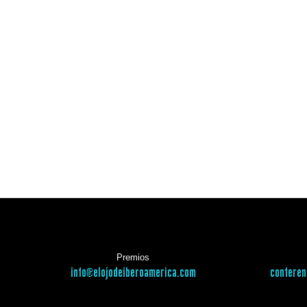
Premios
info@elojodeiberoamerica.com
conferen