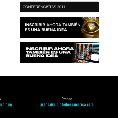
CONFERENCISTAS 2011
s
Prensa
ica.com
prensa@elojodeiberoamerica.com